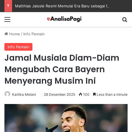
Matthias Jaissle Resmi Memulai Era Baru sebagai Manajer Newcastle
Menu
S
Home
/
Info Pemain
Info Pemain
Jamal Musiala Diam-Diam
Mengubah Cara Bayern
Menyerang Musim Ini
Kartika Melani
28 Desember 2025
100
Less than a minute