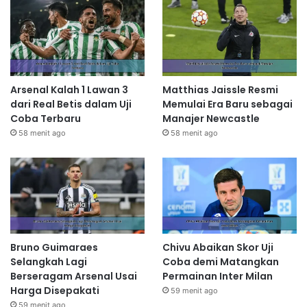
Arsenal Kalah 1 Lawan 3
Matthias Jaissle Resmi
dari Real Betis dalam Uji
Memulai Era Baru sebagai
Coba Terbaru
Manajer Newcastle
58 menit ago
58 menit ago
Bruno Guimaraes
Chivu Abaikan Skor Uji
Selangkah Lagi
Coba demi Matangkan
Berseragam Arsenal Usai
Permainan Inter Milan
Harga Disepakati
59 menit ago
59 menit ago