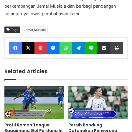
perkembangan Jamal Musiala dan berbagi pandangan
selanjutnya lewat pembahasan kami.
Tags
Jamal Musiala
Facebook
X
Pinterest
Messenger
WhatsApp
Telegram
Line
Share via Email
Print
Related Articles
Profil Ramon Tanque:
Persib Bandung
Bagaimana Gol Perdana Ini
Datangkan Penyerang