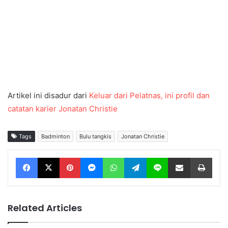
Artikel ini disadur dari
Keluar dari Pelatnas, ini profil dan
catatan karier Jonatan Christie
Tags
Badminton
Bulu tangkis
Jonatan Christie
Facebook
X
Pinterest
Messenger
WhatsApp
Telegram
Line
Share via Email
Print
Related Articles