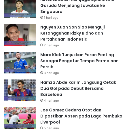
Garuda Menjelang Lawatan ke
Singapura
1 hari ago
Nguyen Xuan Son Siap Menguji
Ketangguhan Rizky Ridho dan
Pertahanan Indonesia
2 hari ago
Marc Klok Tunjukkan Peran Penting
Sebagai Pengatur Tempo Permainan
Persib
3 hari ago
Hamza Abdelkarim Langsung Cetak
Dua Gol pada Debut Bersama
Barcelona
4 hari ago
Joe Gomez Cedera Otot dan
Dipastikan Absen pada Laga Pembuka
Liverpool
5 hari ago