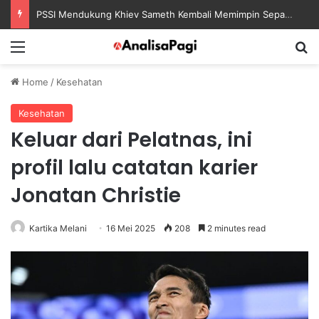
PSSI Mendukung Khiev Sameth Kembali Memimpin Sepak Bola Asia Tenggara
Menu
S
Home
/
Kesehatan
Kesehatan
Keluar dari Pelatnas, ini
profil lalu catatan karier
Jonatan Christie
Kartika Melani
16 Mei 2025
208
2 minutes read