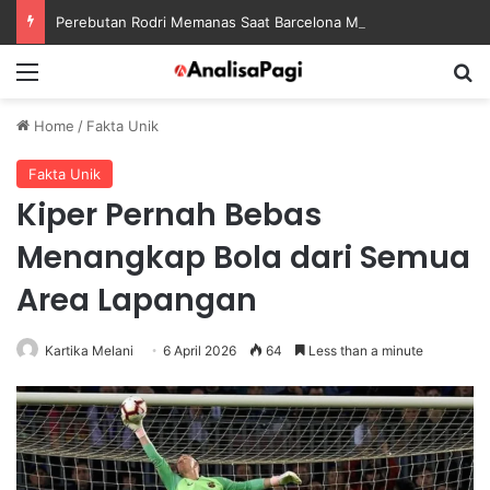
Perebutan Rodri Memanas Saat Barcelona Mengusik Rencana Real Madrid
Menu
S
Home
/
Fakta Unik
Fakta Unik
Kiper Pernah Bebas
Menangkap Bola dari Semua
Area Lapangan
Kartika Melani
6 April 2026
64
Less than a minute