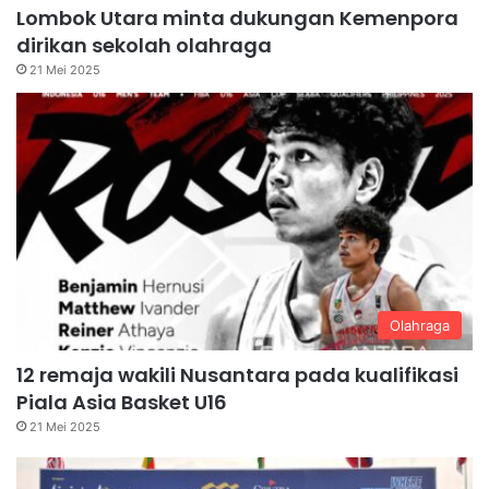
Lombok Utara minta dukungan Kemenpora
dirikan sekolah olahraga
21 Mei 2025
Olahraga
12 remaja wakili Nusantara pada kualifikasi
Piala Asia Basket U16
21 Mei 2025