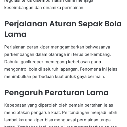
regulasi terus disempurnakan demi menjaga
keseimbangan dan dinamika permainan.
Perjalanan Aturan Sepak Bola
Lama
Perjalanan peran kiper menggambarkan bahwasanya
perkembangan dalam olahraga ini terus berkembang.
Dahulu, goalkeeper memegang kebebasan guna
mengontrol bola di seluruh lapangan. Fenomena ini jelas
menimbulkan perbedaan kuat untuk gaya bermain.
Pengaruh Peraturan Lama
Kebebasan yang diperoleh oleh pemain bertahan jelas
menciptakan pengaruh kuat. Pertandingan menjadi lebih
lambat karena kiper bisa menguasai permainan tanpa