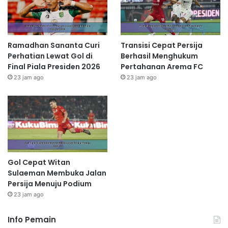
Ramadhan Sananta Curi
Transisi Cepat Persija
Perhatian Lewat Gol di
Berhasil Menghukum
Final Piala Presiden 2026
Pertahanan Arema FC
23 jam ago
23 jam ago
Gol Cepat Witan
Sulaeman Membuka Jalan
Persija Menuju Podium
23 jam ago
Info Pemain