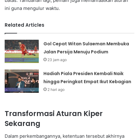
batas. Tambahan lagi, pemain juga memanfaatkan aturan
ini guna mengulur waktu.
Related Articles
Gol Cepat Witan Sulaeman Membuka
Jalan Persija Menuju Podium
23 jam ago
Hadiah Piala Presiden Kembali Naik
hingga Peringkat Empat Ikut Kebagian
2 hari ago
Transformasi Aturan Kiper
Sekarang
Dalam perkembangannya, ketentuan tersebut akhirnya