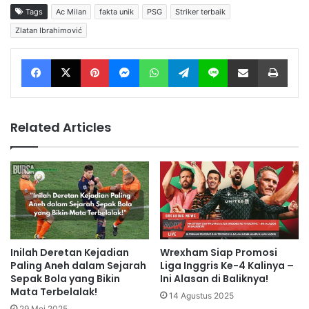
Tags
Ac Milan
fakta unik
PSG
Striker terbaik
Zlatan Ibrahimović
Facebook
X
Pinterest
Messenger
WhatsApp
Telegram
Line
Share via Email
Print
Related Articles
Inilah Deretan Kejadian
Wrexham Siap Promosi
Paling Aneh dalam Sejarah
Liga Inggris Ke-4 Kalinya –
Sepak Bola yang Bikin
Ini Alasan di Baliknya!
Mata Terbelalak!
14 Agustus 2025
29 Mei 2025