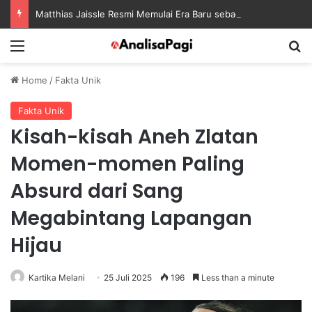
Matthias Jaissle Resmi Memulai Era Baru sebagai Manajer Newcastle
Menu
S
Home
/
Fakta Unik
Fakta Unik
Kisah-kisah Aneh Zlatan
Momen-momen Paling
Absurd dari Sang
Megabintang Lapangan
Hijau
Kartika Melani
25 Juli 2025
196
Less than a minute