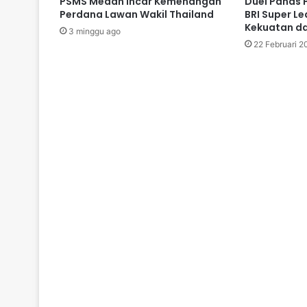
PSMS Medan Incar Kemenangan
Duel Panas P
Perdana Lawan Wakil Thailand
BRI Super Le
Kekuatan da
3 minggu ago
22 Februari 2