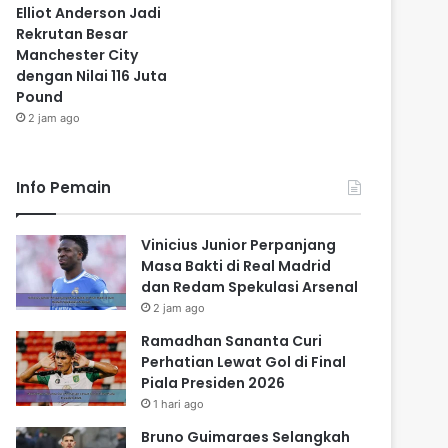
Elliot Anderson Jadi
Rekrutan Besar
Manchester City
dengan Nilai 116 Juta
Pound
2 jam ago
Info Pemain
Vinicius Junior Perpanjang
Masa Bakti di Real Madrid
dan Redam Spekulasi Arsenal
2 jam ago
Ramadhan Sananta Curi
Perhatian Lewat Gol di Final
Piala Presiden 2026
1 hari ago
Bruno Guimaraes Selangkah