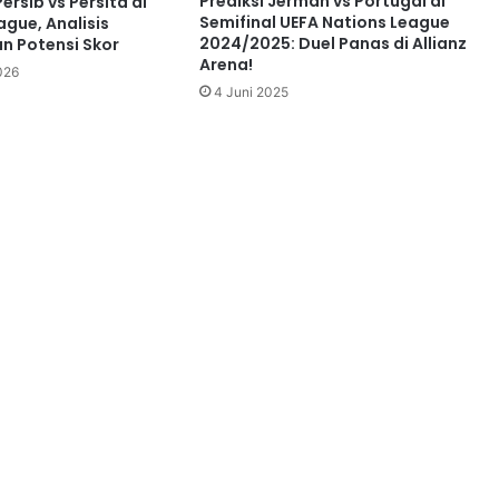
Prediksi Jerman vs Portugal di
ersib vs Persita di
Semifinal UEFA Nations League
ague, Analisis
2024/2025: Duel Panas di Allianz
n Potensi Skor
Arena!
026
4 Juni 2025