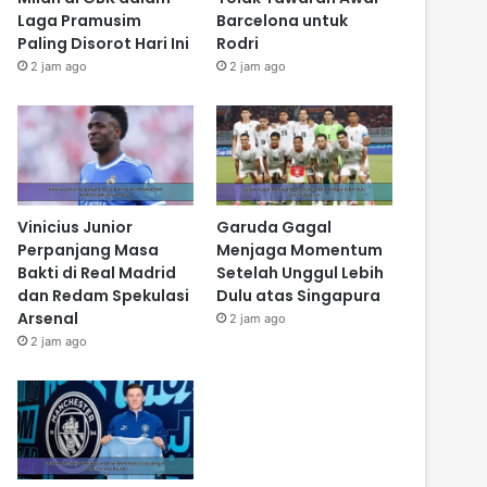
Laga Pramusim
Barcelona untuk
Paling Disorot Hari Ini
Rodri
2 jam ago
2 jam ago
Vinicius Junior
Garuda Gagal
Perpanjang Masa
Menjaga Momentum
Bakti di Real Madrid
Setelah Unggul Lebih
dan Redam Spekulasi
Dulu atas Singapura
Arsenal
2 jam ago
2 jam ago