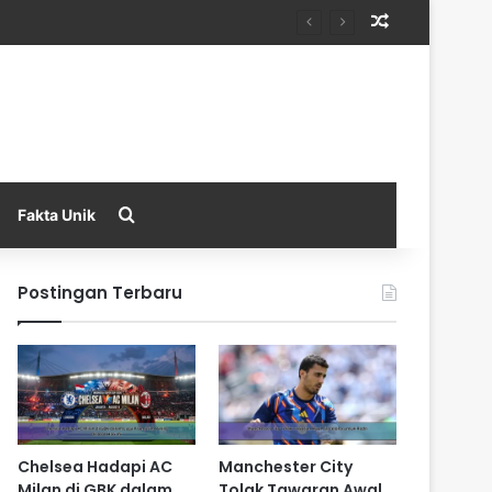
Random Arti
Search for
Fakta Unik
Postingan Terbaru
Chelsea Hadapi AC
Manchester City
Milan di GBK dalam
Tolak Tawaran Awal