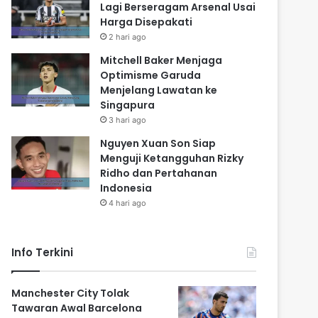
Lagi Berseragam Arsenal Usai
Harga Disepakati
2 hari ago
Mitchell Baker Menjaga
Optimisme Garuda
Menjelang Lawatan ke
Singapura
3 hari ago
Nguyen Xuan Son Siap
Menguji Ketangguhan Rizky
Ridho dan Pertahanan
Indonesia
4 hari ago
Info Terkini
Manchester City Tolak
Tawaran Awal Barcelona