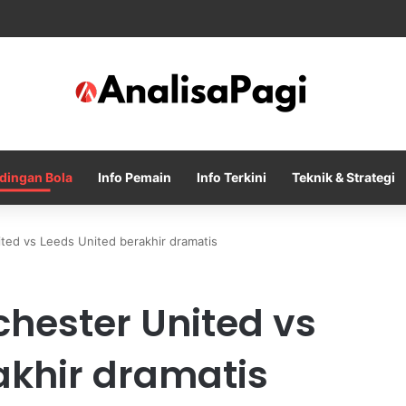
ty Tolak Tawaran Awal Barcelona untuk Rodri
dingan Bola
Info Pemain
Info Terkini
Teknik & Strategi
ted vs Leeds United berakhir dramatis
hester United vs
akhir dramatis