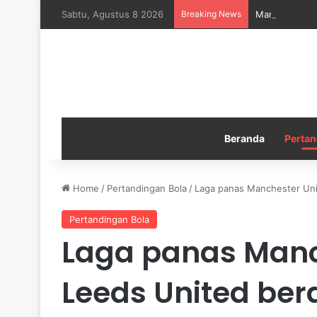
Sabtu, Agustus 8 2026
Breaking News
Manchester Ci
Beranda
Pertan
Home
/
Pertandingan Bola
/
Laga panas Manchester Uni
Pertandingan Bola
Laga panas Manc
Leeds United ber