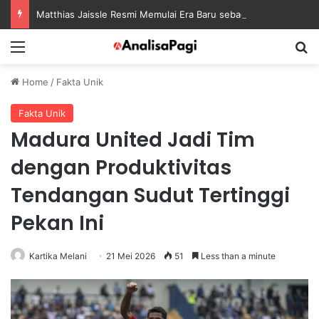
Matthias Jaissle Resmi Memulai Era Baru sebagai Manajer Newcastle
Menu
S
Home
/
Fakta Unik
Fakta Unik
Madura United Jadi Tim
dengan Produktivitas
Tendangan Sudut Tertinggi
Pekan Ini
Kartika Melani
21 Mei 2026
51
Less than a minute