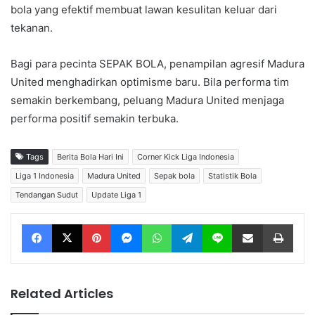
bola yang efektif membuat lawan kesulitan keluar dari
tekanan.
Bagi para pecinta SEPAK BOLA, penampilan agresif Madura
United menghadirkan optimisme baru. Bila performa tim
semakin berkembang, peluang Madura United menjaga
performa positif semakin terbuka.
Tags
Berita Bola Hari Ini
Corner Kick Liga Indonesia
Liga 1 Indonesia
Madura United
Sepak bola
Statistik Bola
Tendangan Sudut
Update Liga 1
Facebook
X
Pinterest
Messenger
WhatsApp
Telegram
Line
Share via Email
Print
Related Articles