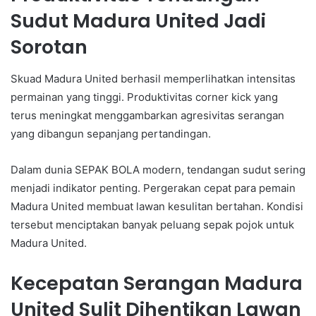
Sudut Madura United Jadi
Sorotan
Skuad Madura United berhasil memperlihatkan intensitas
permainan yang tinggi. Produktivitas corner kick yang
terus meningkat menggambarkan agresivitas serangan
yang dibangun sepanjang pertandingan.
Dalam dunia SEPAK BOLA modern, tendangan sudut sering
menjadi indikator penting. Pergerakan cepat para pemain
Madura United membuat lawan kesulitan bertahan. Kondisi
tersebut menciptakan banyak peluang sepak pojok untuk
Madura United.
Kecepatan Serangan Madura
United Sulit Dihentikan Lawan