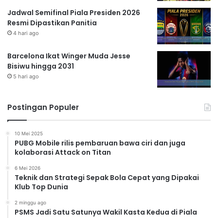
Jadwal Semifinal Piala Presiden 2026
Resmi Dipastikan Panitia
4 hari ago
Barcelona Ikat Winger Muda Jesse
Bisiwu hingga 2031
5 hari ago
Postingan Populer
10 Mei 2025
PUBG Mobile rilis pembaruan bawa ciri dan juga
kolaborasi Attack on Titan
6 Mei 2026
Teknik dan Strategi Sepak Bola Cepat yang Dipakai
Klub Top Dunia
2 minggu ago
PSMS Jadi Satu Satunya Wakil Kasta Kedua di Piala