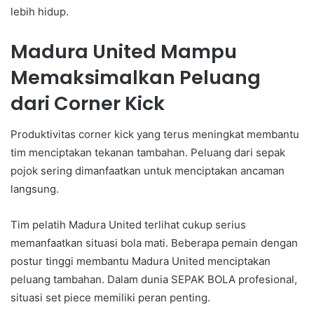
lebih hidup.
Madura United Mampu
Memaksimalkan Peluang
dari Corner Kick
Produktivitas corner kick yang terus meningkat membantu
tim menciptakan tekanan tambahan. Peluang dari sepak
pojok sering dimanfaatkan untuk menciptakan ancaman
langsung.
Tim pelatih Madura United terlihat cukup serius
memanfaatkan situasi bola mati. Beberapa pemain dengan
postur tinggi membantu Madura United menciptakan
peluang tambahan. Dalam dunia SEPAK BOLA profesional,
situasi set piece memiliki peran penting.