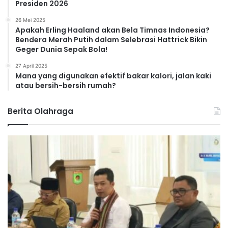
Presiden 2026
26 Mei 2025
Apakah Erling Haaland akan Bela Timnas Indonesia?
Bendera Merah Putih dalam Selebrasi Hattrick Bikin
Geger Dunia Sepak Bola!
27 April 2025
Mana yang digunakan efektif bakar kalori, jalan kaki
atau bersih-bersih rumah?
Berita Olahraga