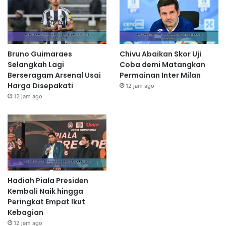
Bruno Guimaraes
Chivu Abaikan Skor Uji
Selangkah Lagi
Coba demi Matangkan
Berseragam Arsenal Usai
Permainan Inter Milan
Harga Disepakati
12 jam ago
12 jam ago
Hadiah Piala Presiden
Kembali Naik hingga
Peringkat Empat Ikut
Kebagian
12 jam ago