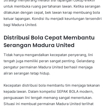
Strategi menyerang melalui sisi lapangan cukup efektif
untuk membuka ruang pertahanan lawan. Ketika serangan
dilakukan dengan cepat, bek lawan kerap membuang bola
keluar lapangan. Kondisi itu menjadi keuntungan tersendiri
bagi Madura United.
Distribusi Bola Cepat Membantu
Serangan Madura United
Tidak hanya mengandalkan kecepatan penyerang, lini
tengah juga memiliki peran sangat penting. Gelandang
pengatur permainan Madura United berhasil menjaga
aliran serangan tetap hidup.
Kecepatan distribusi bola membantu tim menjaga tekanan
kepada lawan. Dalam kompetisi SEPAK BOLA modern,
penguasaan lini tengah memang sangat menentukan.
Situasi ini membuat permainan Madura United terlihat