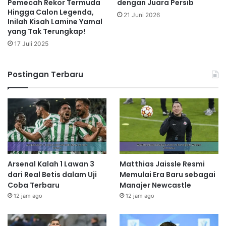
Pemecah Rekor Termuda
dengan Juara Persib
Hingga Calon Legenda,
21 Juni 2026
Inilah Kisah Lamine Yamal
yang Tak Terungkap!
17 Juli 2025
Postingan Terbaru
Arsenal Kalah 1 Lawan 3
Matthias Jaissle Resmi
dari Real Betis dalam Uji
Memulai Era Baru sebagai
Coba Terbaru
Manajer Newcastle
12 jam ago
12 jam ago