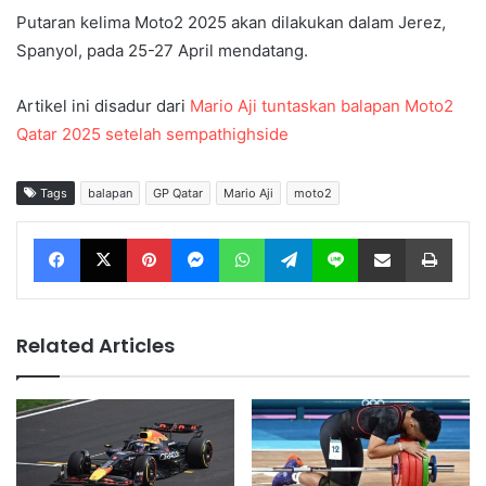
Putaran kelima Moto2 2025 akan dilakukan dalam Jerez,
Spanyol, pada 25-27 April mendatang.
Artikel ini disadur dari
Mario Aji tuntaskan balapan Moto2
Qatar 2025 setelah sempathighside
Tags
balapan
GP Qatar
Mario Aji
moto2
Facebook
X
Pinterest
Messenger
WhatsApp
Telegram
Line
Share via Email
Print
Related Articles