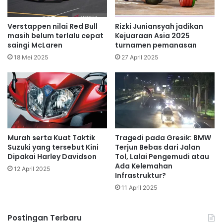
Verstappen nilai Red Bull
Rizki Juniansyah jadikan
masih belum terlalu cepat
Kejuaraan Asia 2025
saingi McLaren
turnamen pemanasan
18 Mei 2025
27 April 2025
Murah serta Kuat Taktik
Tragedi pada Gresik: BMW
Suzuki yang tersebut Kini
Terjun Bebas dari Jalan
Dipakai Harley Davidson
Tol, Lalai Pengemudi atau
Ada Kelemahan
12 April 2025
Infrastruktur?
11 April 2025
Postingan Terbaru