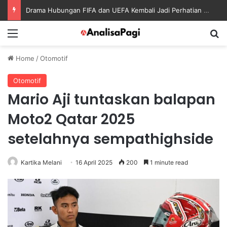
Drama Hubungan FIFA dan UEFA Kembali Jadi Perhatian Dunia Sepak Bola
Menu
S
Home
/
Otomotif
Otomotif
Mario Aji tuntaskan balapan
Moto2 Qatar 2025
setelahnya sempathighside
Kartika Melani
16 April 2025
200
1 minute read