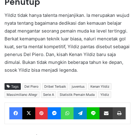
Penutup
Yildiz tidak hanya talenta menjanjikan. Ia merupakan wujud
nyata tentang bagaimana dedikasi dan kemauan belajar
dapat mengantar seorang pemain muda ke level tertinggi.
Berkat kemampuan teknik luar biasa, naluri mencetak gol
kuat, serta mental kompetitif, Yildiz pantas disebut sebagai
penerus Del Piero. Dan, kisah Kenan Yildiz baru saja
dimulai. Bukan tidak mungkin beberapa tahun ke depan,
sosok Yildiz bisa menjadi legenda.
Tags
Del Piero
Dribel Terbaik
juventus
Kenan Yildiz
Massimiliano Allegr
Serie A
Statistik Pemain Muda
Yildiz
Facebook
X
Pinterest
Messenger
WhatsApp
Telegram
Line
Share via Email
Print