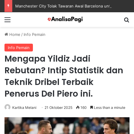
Manchester City Tolak Tawaran Awal Barcelona untuk Rodri
Menu
S
Home
/
Info Pemain
Info Pemain
Mengapa Yildiz Jadi
Rebutan? Intip Statistik dan
Teknik Dribel Terbaik
Penerus Del Piero ini.
Kartika Melani
21 Oktober 2025
160
Less than a minute