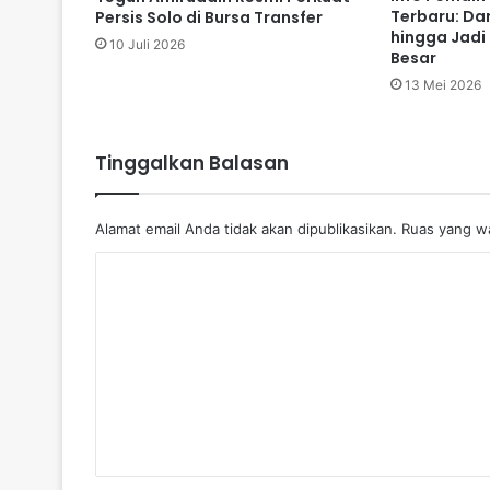
Terbaru: Da
Persis Solo di Bursa Transfer
hingga Jadi 
10 Juli 2026
Besar
13 Mei 2026
Tinggalkan Balasan
Alamat email Anda tidak akan dipublikasikan.
Ruas yang wa
K
o
m
e
n
t
a