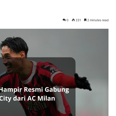
0
231
2 minutes read