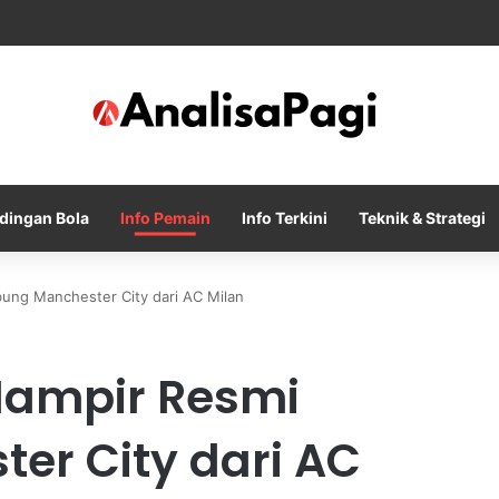
rut Sasa Lukic dari Fulham dengan Kontrak sampai 2030
dingan Bola
Info Pemain
Info Terkini
Teknik & Strategi
bung Manchester City dari AC Milan
 Hampir Resmi
er City dari AC