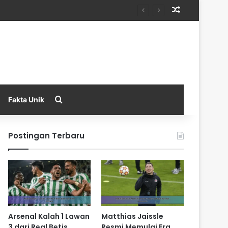
Random Arti
Search for
Fakta Unik
Postingan Terbaru
Arsenal Kalah 1 Lawan
Matthias Jaissle
3 dari Real Betis
Resmi Memulai Era