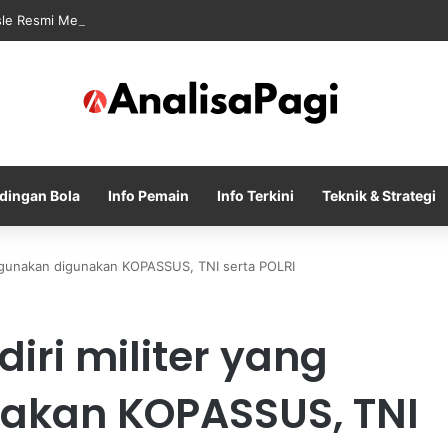
sle Resmi Memulai Era Baru sebagai Manajer Newcastle
dingan Bola
Info Pemain
Info Terkini
Teknik & Strategi
 digunakan digunakan KOPASSUS, TNI serta POLRI
iri militer yang
akan KOPASSUS, TNI