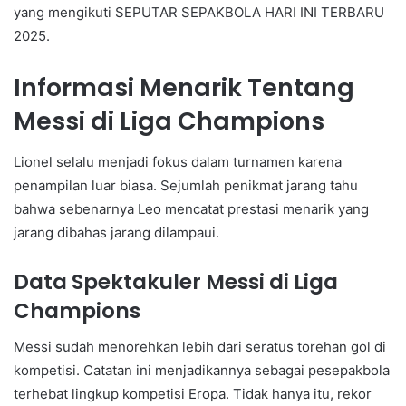
yang mengikuti SEPUTAR SEPAKBOLA HARI INI TERBARU
2025.
Informasi Menarik Tentang
Messi di Liga Champions
Lionel selalu menjadi fokus dalam turnamen karena
penampilan luar biasa. Sejumlah penikmat jarang tahu
bahwa sebenarnya Leo mencatat prestasi menarik yang
jarang dibahas jarang dilampaui.
Data Spektakuler Messi di Liga
Champions
Messi sudah menorehkan lebih dari seratus torehan gol di
kompetisi. Catatan ini menjadikannya sebagai pesepakbola
terhebat lingkup kompetisi Eropa. Tidak hanya itu, rekor