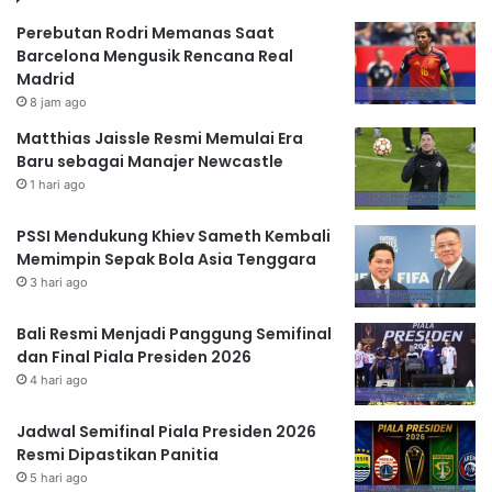
Perebutan Rodri Memanas Saat
Barcelona Mengusik Rencana Real
Madrid
8 jam ago
Matthias Jaissle Resmi Memulai Era
Baru sebagai Manajer Newcastle
1 hari ago
PSSI Mendukung Khiev Sameth Kembali
Memimpin Sepak Bola Asia Tenggara
3 hari ago
Bali Resmi Menjadi Panggung Semifinal
dan Final Piala Presiden 2026
4 hari ago
Jadwal Semifinal Piala Presiden 2026
Resmi Dipastikan Panitia
5 hari ago