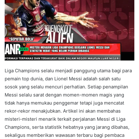
Liga Champions selalu menjadi panggung utama bagi para
pemain top dunia, dan Lionel Messi adalah salah satu
sosok yang selalu mencuri perhatian. Setiap penampilan
Messi selalu sarat dengan momen-momen magis yang
tidak hanya memukau penggemar tetapi juga mencatat
rekor-rekor menakjubkan. Artikel ini akan membahas
misteri-misteri menarik terkait perjalanan Messi di Liga
Champions, serta statistik hebatnya yang jarang dibahas,
sekaligus memberikan wawasan terbaru bagi pembaca