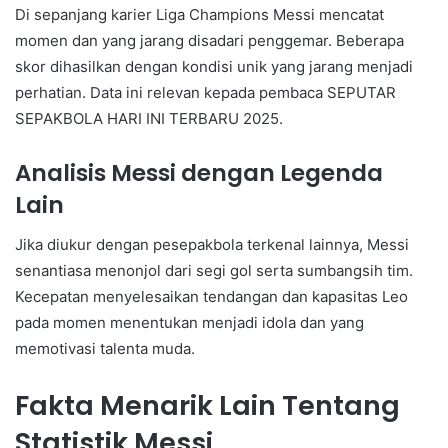
Di sepanjang karier Liga Champions Messi mencatat
momen dan yang jarang disadari penggemar. Beberapa
skor dihasilkan dengan kondisi unik yang jarang menjadi
perhatian. Data ini relevan kepada pembaca SEPUTAR
SEPAKBOLA HARI INI TERBARU 2025.
Analisis Messi dengan Legenda
Lain
Jika diukur dengan pesepakbola terkenal lainnya, Messi
senantiasa menonjol dari segi gol serta sumbangsih tim.
Kecepatan menyelesaikan tendangan dan kapasitas Leo
pada momen menentukan menjadi idola dan yang
memotivasi talenta muda.
Fakta Menarik Lain Tentang
Statistik Messi