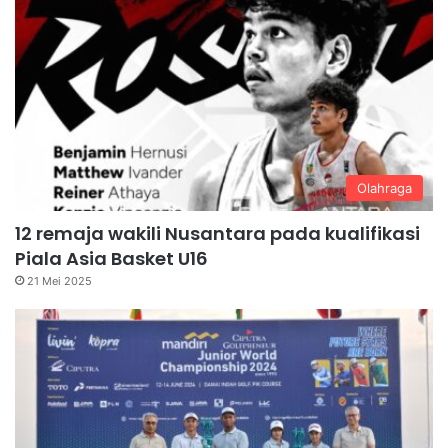
Olahraga
12 remaja wakili Nusantara pada kualifikasi
Piala Asia Basket U16
21 Mei 2025