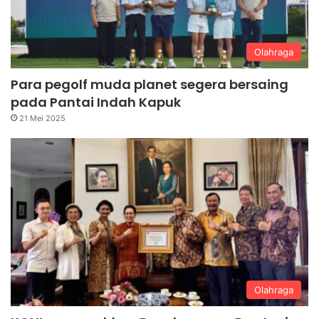
Olahraga
Para pegolf muda planet segera bersaing
pada Pantai Indah Kapuk
21 Mei 2025
Olahraga