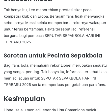
Tak hanya itu, Leo menorehkan prestasi skor pada
kompetisi klub dan Eropa. Beragam fans tidak menyangka
sebenarnya Messi selalu memperbarui rekornya walaupun
umur terus bertambah. Fakta tersebut jadi referensi
berguna bagi pembaca SEPUTAR SEPAKBOLA HARI INI
TERBARU 2025.
Sorotan untuk Pecinta Sepakbola
Bagi fans bola, memahami rekor Lionel merupakan sesuatu
yang sangat penting. Tak hanya itu, informasi tersebut bisa
menjadi acuan untuk SEPUTAR SEPAKBOLA HARI INI
TERBARU 2025 serta memperluas pengetahuan para fans.
Kesimpulan
Lionel selalu menjadi legenda Liga Champions melalui