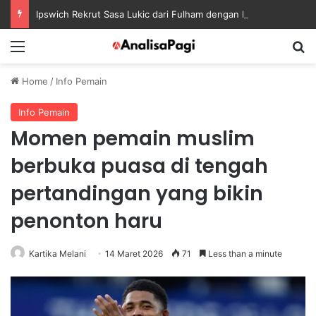
Ipswich Rekrut Sasa Lukic dari Fulham dengan Kontrak sampai 2030
Menu
S
Home
/
Info Pemain
Info Pemain
Momen pemain muslim
berbuka puasa di tengah
pertandingan yang bikin
penonton haru
Kartika Melani
14 Maret 2026
71
Less than a minute