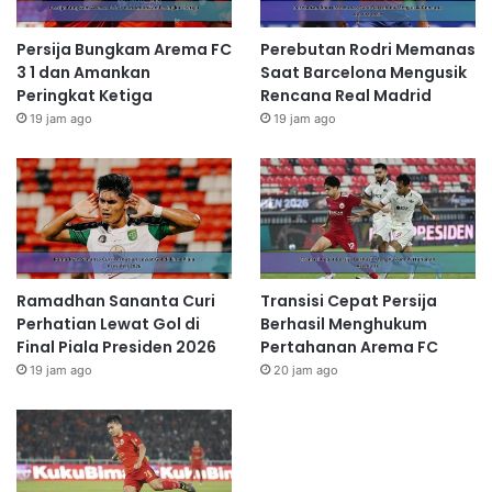
Persija Bungkam Arema FC
Perebutan Rodri Memanas
3 1 dan Amankan
Saat Barcelona Mengusik
Peringkat Ketiga
Rencana Real Madrid
19 jam ago
19 jam ago
Ramadhan Sananta Curi
Transisi Cepat Persija
Perhatian Lewat Gol di
Berhasil Menghukum
Final Piala Presiden 2026
Pertahanan Arema FC
19 jam ago
20 jam ago