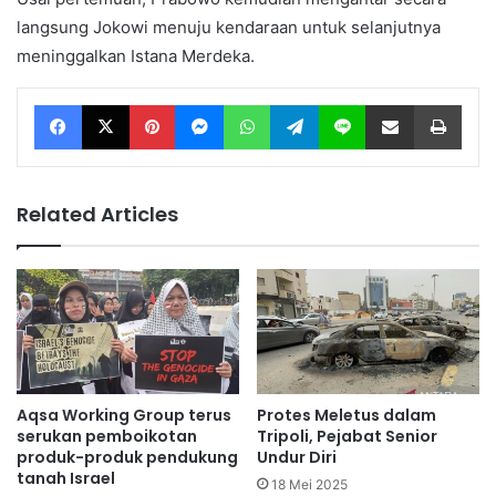
langsung Jokowi menuju kendaraan untuk selanjutnya
meninggalkan Istana Merdeka.
Facebook
X
Pinterest
Messenger
WhatsApp
Telegram
Line
Share via Email
Print
Related Articles
Aqsa Working Group terus
Protes Meletus dalam
serukan pemboikotan
Tripoli, Pejabat Senior
produk-produk pendukung
Undur Diri
tanah Israel
18 Mei 2025