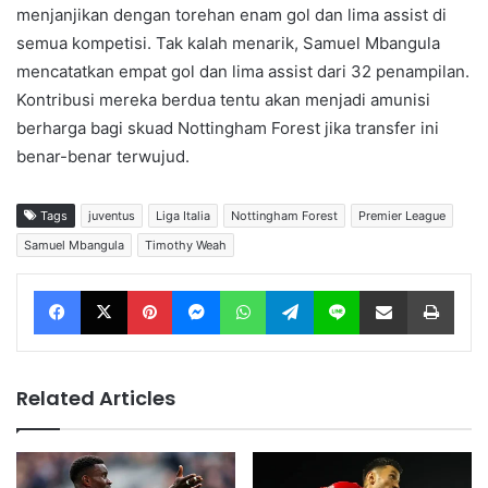
menjanjikan dengan torehan enam gol dan lima assist di
semua kompetisi. Tak kalah menarik, Samuel Mbangula
mencatatkan empat gol dan lima assist dari 32 penampilan.
Kontribusi mereka berdua tentu akan menjadi amunisi
berharga bagi skuad Nottingham Forest jika transfer ini
benar-benar terwujud.
Tags
juventus
Liga Italia
Nottingham Forest
Premier League
Samuel Mbangula
Timothy Weah
Facebook
X
Pinterest
Messenger
WhatsApp
Telegram
Line
Share via Email
Print
Related Articles