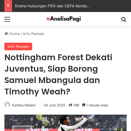
Drama Hubungan FIFA dan UEFA Kembali Jadi Perhatian Dunia Sepak Bola
Menu
S
Home
/
Info Pemain
Info Pemain
Nottingham Forest Dekati
Juventus, Siap Borong
Samuel Mbangula dan
Timothy Weah?
Kartika Melani
24 Juni 2025
188
1 minute read