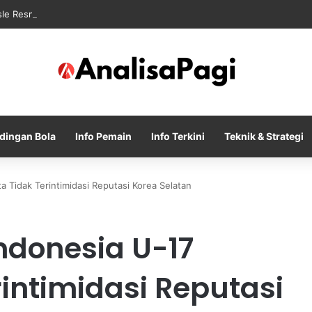
sle Resmi Memulai Era Baru sebagai Manajer Newcastle
dingan Bola
Info Pemain
Info Terkini
Teknik & Strategi
 Tidak Terintimidasi Reputasi Korea Selatan
ndonesia U-17
rintimidasi Reputasi