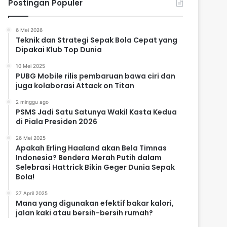
Postingan Populer
6 Mei 2026
Teknik dan Strategi Sepak Bola Cepat yang
Dipakai Klub Top Dunia
10 Mei 2025
PUBG Mobile rilis pembaruan bawa ciri dan
juga kolaborasi Attack on Titan
2 minggu ago
PSMS Jadi Satu Satunya Wakil Kasta Kedua
di Piala Presiden 2026
26 Mei 2025
Apakah Erling Haaland akan Bela Timnas
Indonesia? Bendera Merah Putih dalam
Selebrasi Hattrick Bikin Geger Dunia Sepak
Bola!
27 April 2025
Mana yang digunakan efektif bakar kalori,
jalan kaki atau bersih-bersih rumah?