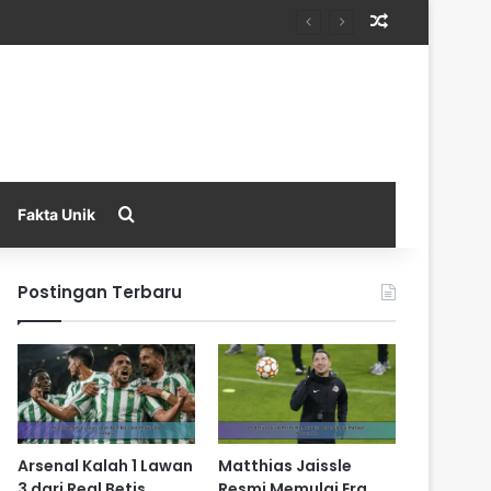
Random Arti
Search for
Fakta Unik
Postingan Terbaru
Arsenal Kalah 1 Lawan
Matthias Jaissle
3 dari Real Betis
Resmi Memulai Era