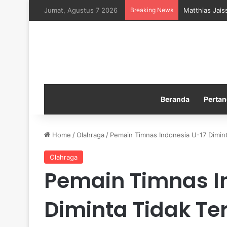
Jumat, Agustus 7 2026
Breaking News
Matthias Jais
Beranda
Pertan
Home
/
Olahraga
/
Pemain Timnas Indonesia U-17 Diminta
Olahraga
Pemain Timnas I
Diminta Tidak Te