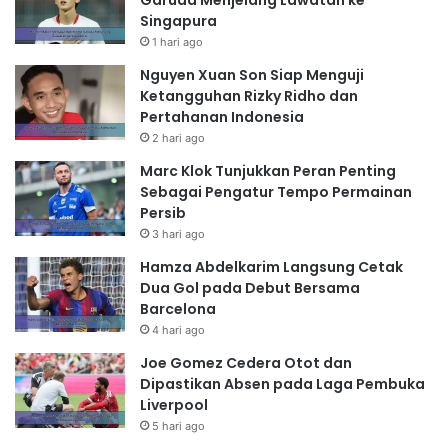
Garuda Menjelang Lawatan ke
Singapura
1 hari ago
Nguyen Xuan Son Siap Menguji
Ketangguhan Rizky Ridho dan
Pertahanan Indonesia
2 hari ago
Marc Klok Tunjukkan Peran Penting
Sebagai Pengatur Tempo Permainan
Persib
3 hari ago
Hamza Abdelkarim Langsung Cetak
Dua Gol pada Debut Bersama
Barcelona
4 hari ago
Joe Gomez Cedera Otot dan
Dipastikan Absen pada Laga Pembuka
Liverpool
5 hari ago