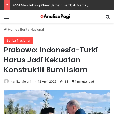
PSSI Mendukung Khiev Sameth Kembali Memimpin Sepak Bola Asia Tenggara
Menu
S
Home
/
Berita Nasional
Berita Nasional
Prabowo: Indonesia-Turki
Harus Jadi Kekuatan
Konstruktif Bumi Islam
Kartika Melani
12 April 2025
183
1 minute read