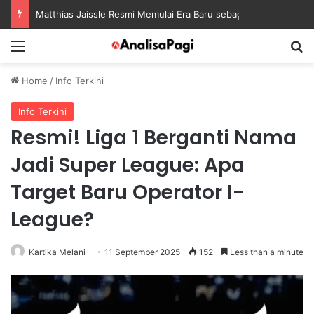
Matthias Jaissle Resmi Memulai Era Baru sebagai Manajer Newcastle
Menu
S
Home
/
Info Terkini
Info Terkini
Resmi! Liga 1 Berganti Nama
Jadi Super League: Apa
Target Baru Operator I-
League?
Kartika Melani
11 September 2025
152
Less than a minute