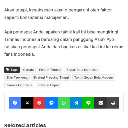
Akan tetapi, kesuksesan akan dipengaruhi oleh faktor
seperti konsistensi manajemen.
Apa pendapat Anda, apakah taktik kali ini bisa mengiringi
Timnas Indonesia bersaing dalam panggung Asia? Ayo
tuliskan pendapat Anda dan bagikan artikel kali ini ke rekan
fans Indonesia.
Tags
Garuda
Pelatih Timnas
Sepak Bola Indonesia
Shin Tae-yong
Strategi Pressing Tinggi
Taktik Sepak Bola Modern
Timnas Indonesia
Transisi Cepat
Facebook
X
Pinterest
Messenger
WhatsApp
Telegram
Line
Share via Email
Print
Related Articles