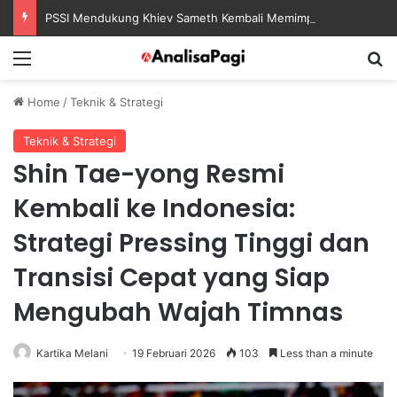
PSSI Mendukung Khiev Sameth Kembali Memimpin Sepak Bola Asia Tenggara
Menu
S
Home
/
Teknik & Strategi
Teknik & Strategi
Shin Tae-yong Resmi
Kembali ke Indonesia:
Strategi Pressing Tinggi dan
Transisi Cepat yang Siap
Mengubah Wajah Timnas
Kartika Melani
19 Februari 2026
103
Less than a minute