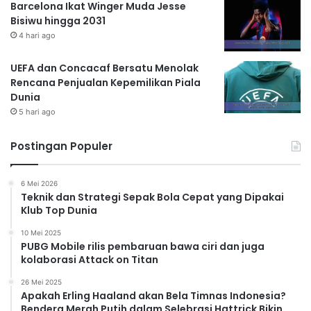
Barcelona Ikat Winger Muda Jesse
Bisiwu hingga 2031
4 hari ago
UEFA dan Concacaf Bersatu Menolak
Rencana Penjualan Kepemilikan Piala
Dunia
5 hari ago
Postingan Populer
6 Mei 2026
Teknik dan Strategi Sepak Bola Cepat yang Dipakai
Klub Top Dunia
10 Mei 2025
PUBG Mobile rilis pembaruan bawa ciri dan juga
kolaborasi Attack on Titan
26 Mei 2025
Apakah Erling Haaland akan Bela Timnas Indonesia?
Bendera Merah Putih dalam Selebrasi Hattrick Bikin