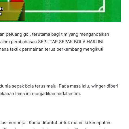
kan peluang gol, terutama bagi tim yang mengandalkan
. Dalam pembahasan SEPUTAR SEPAK BOLA HARI INI
na taktik permainan terus berkembang mengikuti
nia sepak bola terus maju. Pada masa lalu, winger diberi
kanan lama ini menjadikan andalan tim.
as menonjol. Kamu dituntut untuk memiliki kecepatan.