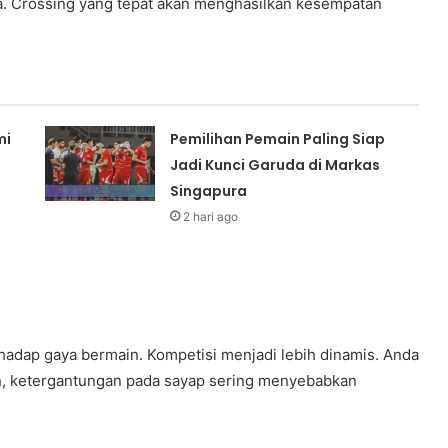
ma. Crossing yang tepat akan menghasilkan kesempatan
mi
Pemilihan Pemain Paling Siap
Jadi Kunci Garuda di Markas
Singapura
2 hari ago
hadap gaya bermain. Kompetisi menjadi lebih dinamis. Anda
, ketergantungan pada sayap sering menyebabkan