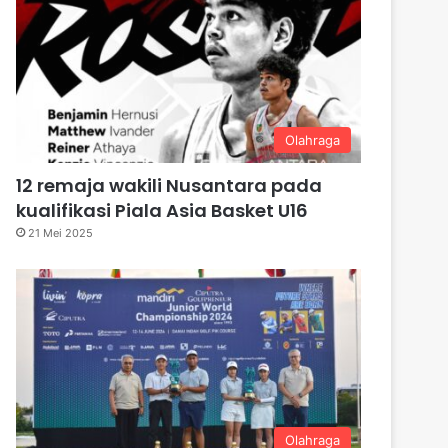
Olahraga
12 remaja wakili Nusantara pada
kualifikasi Piala Asia Basket U16
21 Mei 2025
Olahraga