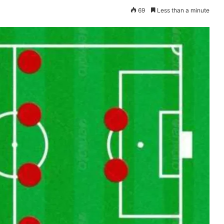
69
Less than a minute