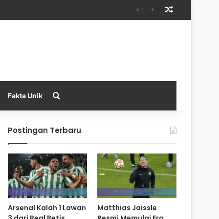
Random Arti
Search for
Fakta Unik
Postingan Terbaru
Arsenal Kalah 1 Lawan
Matthias Jaissle
3 dari Real Betis
Resmi Memulai Era