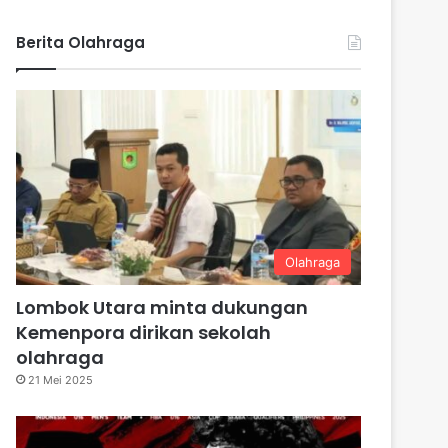
Berita Olahraga
Olahraga
Lombok Utara minta dukungan
Kemenpora dirikan sekolah
olahraga
21 Mei 2025