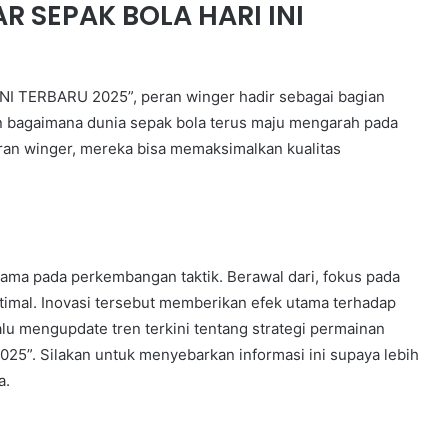
 SEPAK BOLA HARI INI
 TERBARU 2025”, peran winger hadir sebagai bagian
n bagaimana dunia sepak bola terus maju mengarah pada
an winger, mereka bisa memaksimalkan kualitas
tama pada perkembangan taktik. Berawal dari, fokus pada
ptimal. Inovasi tersebut memberikan efek utama terhadap
alu mengupdate tren terkini tentang strategi permainan
”. Silakan untuk menyebarkan informasi ini supaya lebih
a.