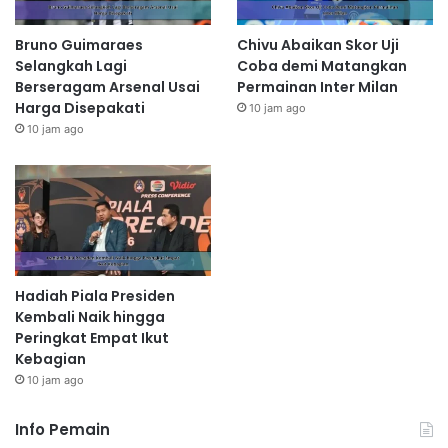
Bruno Guimaraes
Chivu Abaikan Skor Uji
Selangkah Lagi
Coba demi Matangkan
Berseragam Arsenal Usai
Permainan Inter Milan
Harga Disepakati
10 jam ago
10 jam ago
Hadiah Piala Presiden
Kembali Naik hingga
Peringkat Empat Ikut
Kebagian
10 jam ago
Info Pemain