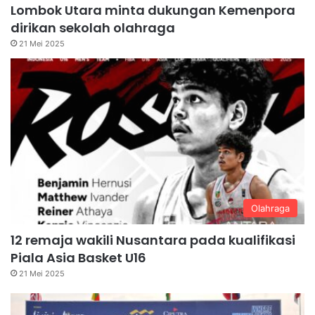
Lombok Utara minta dukungan Kemenpora
dirikan sekolah olahraga
21 Mei 2025
Olahraga
12 remaja wakili Nusantara pada kualifikasi
Piala Asia Basket U16
21 Mei 2025