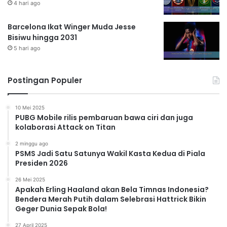
4 hari ago
Barcelona Ikat Winger Muda Jesse
Bisiwu hingga 2031
5 hari ago
Postingan Populer
10 Mei 2025
PUBG Mobile rilis pembaruan bawa ciri dan juga
kolaborasi Attack on Titan
2 minggu ago
PSMS Jadi Satu Satunya Wakil Kasta Kedua di Piala
Presiden 2026
26 Mei 2025
Apakah Erling Haaland akan Bela Timnas Indonesia?
Bendera Merah Putih dalam Selebrasi Hattrick Bikin
Geger Dunia Sepak Bola!
27 April 2025