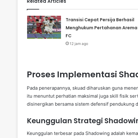
Related Articles
Transisi Cepat Persija Berhasil
Menghukum Pertahanan Arema
FC
12 jam ago
Proses Implementasi Sha
Pada penerapannya, skuad diharuskan guna menem
itu menuntut perhatian maksimal juga skill fisik se
disinergikan bersama sistem defensif pendukung d
Keunggulan Strategi Shadowi
Keunggulan terbesar pada Shadowing adalah kem