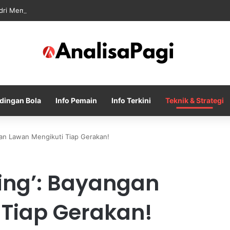
dri Memanas Saat Barcelona Mengusik Rencana Real Madrid
dingan Bola
Info Pemain
Info Terkini
Teknik & Strategi
gan Lawan Mengikuti Tiap Gerakan!
ing’: Bayangan
 Tiap Gerakan!