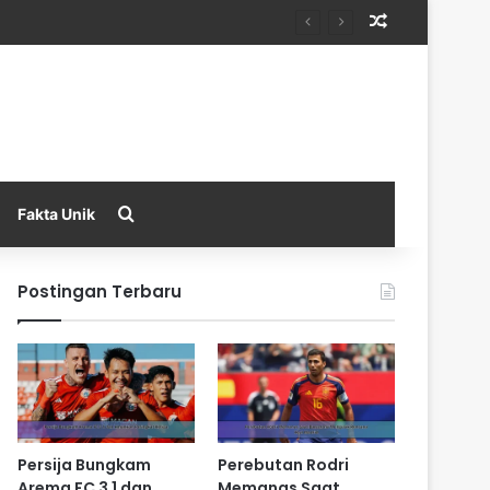
Random Arti
Search for
Fakta Unik
Postingan Terbaru
Persija Bungkam
Perebutan Rodri
Arema FC 3 1 dan
Memanas Saat