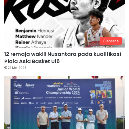
Olahraga
12 remaja wakili Nusantara pada kualifikasi
Piala Asia Basket U16
21 Mei 2025