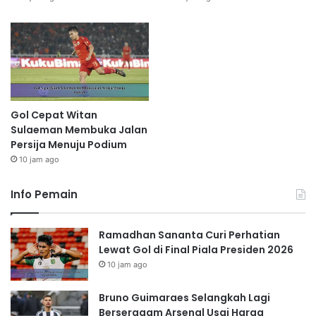
Gol Cepat Witan
Sulaeman Membuka Jalan
Persija Menuju Podium
10 jam ago
Info Pemain
Ramadhan Sananta Curi Perhatian
Lewat Gol di Final Piala Presiden 2026
10 jam ago
Bruno Guimaraes Selangkah Lagi
Berseragam Arsenal Usai Harga