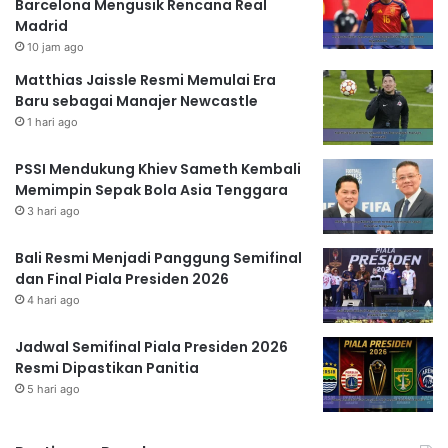
Barcelona Mengusik Rencana Real
Madrid
10 jam ago
Matthias Jaissle Resmi Memulai Era
Baru sebagai Manajer Newcastle
1 hari ago
PSSI Mendukung Khiev Sameth Kembali
Memimpin Sepak Bola Asia Tenggara
3 hari ago
Bali Resmi Menjadi Panggung Semifinal
dan Final Piala Presiden 2026
4 hari ago
Jadwal Semifinal Piala Presiden 2026
Resmi Dipastikan Panitia
5 hari ago