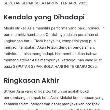
SEPUTAR SEPAK BOLA HARI INI TERBARU 2025.
Kendala yang Dihadapi
Meski striker Asia memiliki performa yang baik, individu ini
pun memiliki hambatan. Contohnya adalah peralihan di
lingkungan baru. Tidak hanya itu, kompetisi yang pun
menjadi hambatan. Akan tetapi, dengan pengalaman,
individu ini bisa menghadapi. Hal membuktikan bahwa
memang striker Asia mempunyai ketangguhan yang kuat
pada SEPUTAR SEPAK BOLA HARI INI TERBARU 2025.
Ringkasan Akhir
Striker Asia yang di liga top tahun ini adalah bukti
perkembangan sepak bola Asia. Melalui kemampuan yang
semakin tajam, penggemar dapat menyaksikan prospek