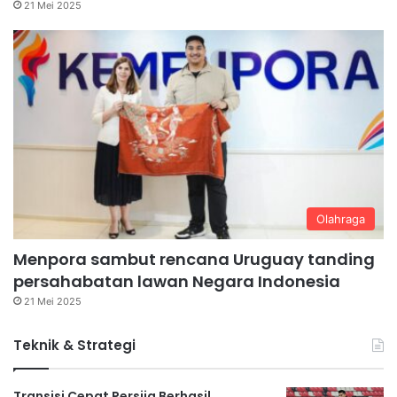
21 Mei 2025
Olahraga
Menpora sambut rencana Uruguay tanding
persahabatan lawan Negara Indonesia
21 Mei 2025
Teknik & Strategi
Transisi Cepat Persija Berhasil