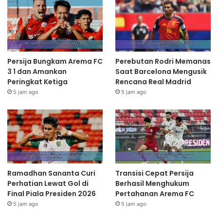
Persija Bungkam Arema FC
Perebutan Rodri Memanas
3 1 dan Amankan
Saat Barcelona Mengusik
Peringkat Ketiga
Rencana Real Madrid
5 jam ago
5 jam ago
Ramadhan Sananta Curi
Transisi Cepat Persija
Perhatian Lewat Gol di
Berhasil Menghukum
Final Piala Presiden 2026
Pertahanan Arema FC
5 jam ago
5 jam ago