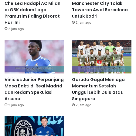
Chelsea Hadapi AC Milan
Manchester City Tolak
di GBK dalam Laga
Tawaran Awal Barcelona
Pramusim Paling Disorot
untuk Rodri
Hari Ini
2 jam ago
2 jam ago
Vinicius Junior Perpanjang
Garuda Gagal Menjaga
Masa Bakti di Real Madrid
Momentum Setelah
dan Redam Spekulasi
Unggul Lebih Dulu atas
Arsenal
Singapura
2 jam ago
2 jam ago