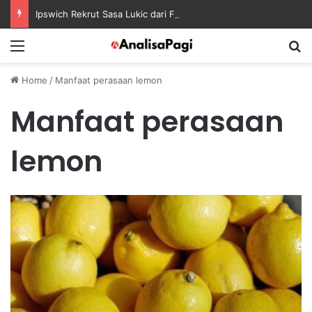
Ipswich Rekrut Sasa Lukic dari Fulham dengan Kontrak sampai 2030
Menu
S
Home
/
Manfaat perasaan lemon
Manfaat perasaan
lemon