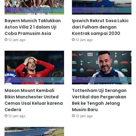
Bayern Munich Taklukkan
Ipswich Rekrut Sasa Lukic
Aston Villa 2 1 dalam Uji
dari Fulham dengan
Coba Pramusim Asia
Kontrak sampai 2030
12 jam ago
12 jam ago
Mason Mount Kembali
Tottenham Uji Serangan
Bikin Manchester United
Vertikal dan Pergerakan
Cemas Usai Keluar karena
Bek ke Tengah Jelang
Cedera
Musim Baru
12 jam ago
12 jam ago