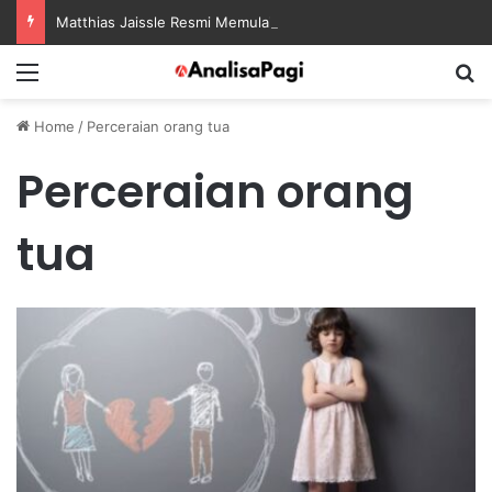
Matthias Jaissle Resmi Memulai Era Baru sebagai Manajer Newcastle
Menu
S
Home
/
Perceraian orang tua
Perceraian orang
tua