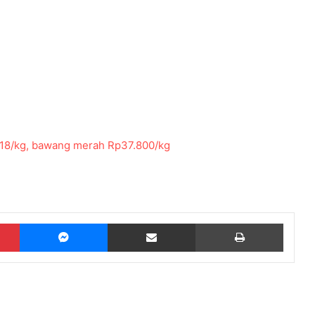
018/kg, bawang merah Rp37.800/kg
Pinterest
Messenger
Share via Email
Print