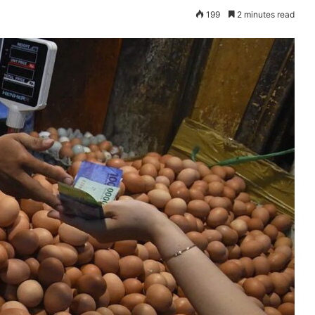
199
2 minutes read