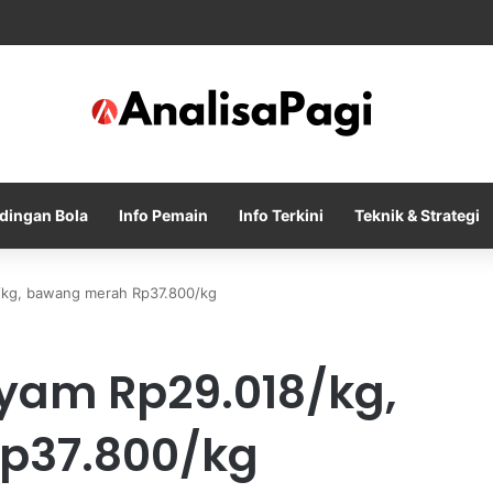
ty Tolak Tawaran Awal Barcelona untuk Rodri
dingan Bola
Info Pemain
Info Terkini
Teknik & Strategi
/kg, bawang merah Rp37.800/kg
yam Rp29.018/kg,
p37.800/kg