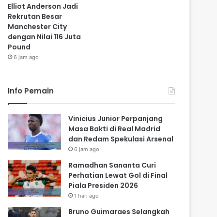
Elliot Anderson Jadi
Rekrutan Besar
Manchester City
dengan Nilai 116 Juta
Pound
6 jam ago
Info Pemain
Vinicius Junior Perpanjang
Masa Bakti di Real Madrid
dan Redam Spekulasi Arsenal
6 jam ago
Ramadhan Sananta Curi
Perhatian Lewat Gol di Final
Piala Presiden 2026
1 hari ago
Bruno Guimaraes Selangkah