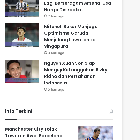
Lagi Berseragam Arsenal Usai
Harga Disepakati
2 hari ago
Mitchell Baker Menjaga
Optimisme Garuda
Menjelang Lawatan ke
Singapura
3 hari ago
Nguyen Xuan Son Siap
Menguji Ketangguhan Rizky
Ridho dan Pertahanan
Indonesia
5 hari ago
Info Terkini
Manchester City Tolak
Tawaran Awal Barcelona