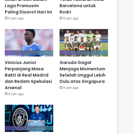
Laga Pramusim
Barcelona untuk
Paling Disorot Hari Ini
Rodri
6 jam ago
6 jam ago
Vinicius Junior
Garuda Gagal
Perpanjang Masa
Menjaga Momentum
Bakti di Real Madrid
Setelah Unggul Lebih
dan Redam Spekulasi
Dulu atas Singapura
Arsenal
6 jam ago
6 jam ago