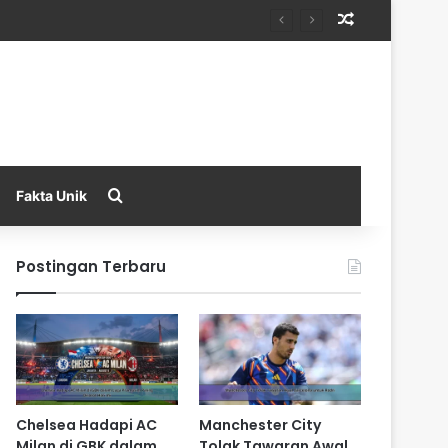
Random Arti
Search for
Fakta Unik
Postingan Terbaru
Chelsea Hadapi AC
Manchester City
Milan di GBK dalam
Tolak Tawaran Awal