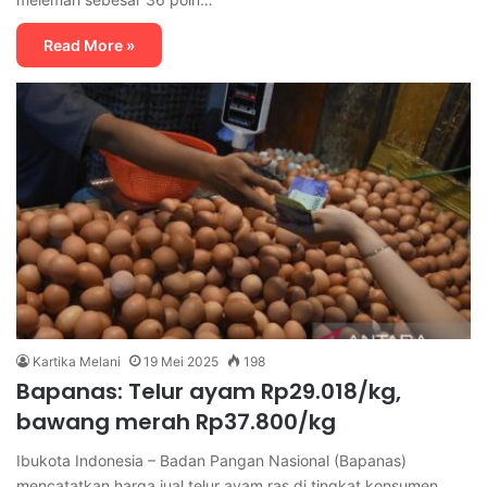
Read More »
Kartika Melani
19 Mei 2025
198
Bapanas: Telur ayam Rp29.018/kg,
bawang merah Rp37.800/kg
Ibukota Indonesia – Badan Pangan Nasional (Bapanas)
mencatatkan harga jual telur ayam ras di tingkat konsumen