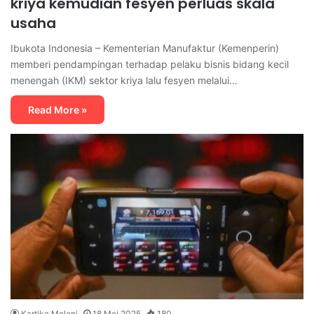
kriya kemudian fesyen perluas skala
usaha
Ibukota Indonesia – Kementerian Manufaktur (Kemenperin)
memberi pendampingan terhadap pelaku bisnis bidang kecil
menengah (IKM) sektor kriya lalu fesyen melalui…
Read More »
Kartika Melani
18 Mei 2025
180