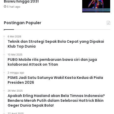
Bisiwu hingga 2031
5 hari ago
Postingan Populer
6 Mei 2026
Teknik dan Strategi Sepak Bola Cepat yang Dipakai
Klub Top Dunia
10 Mei 2025
PUBG Mobile rilis pembaruan bawa ciri dan juga
kolaborasi Attack on Titan
2 minggu ago
PSMS Jadi Satu Satunya Wakil Kasta Kedua di Piala
Presiden 2026
26 Mei 2025
Apakah Erling Haaland akan Bela Timnas Indonesia?
Bendera Merah Putih dalam Selebrasi Hattrick Bikin
Geger Dunia Sepak Bola!
27 April 2025