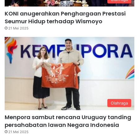
KONI anugerahkan Penghargaan Prestasi
Seumur Hidup terhadap Wismoyo
21 Mei 2025
Olahraga
Menpora sambut rencana Uruguay tanding
persahabatan lawan Negara Indonesia
21 Mei 2025