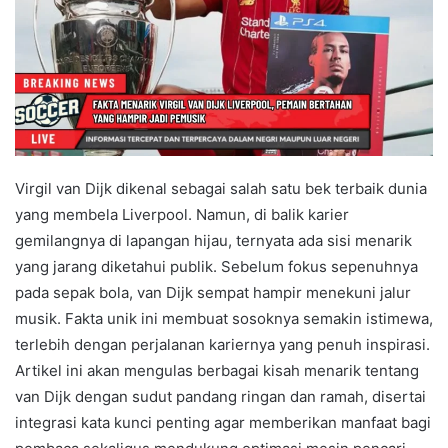
Virgil van Dijk dikenal sebagai salah satu bek terbaik dunia
yang membela Liverpool. Namun, di balik karier
gemilangnya di lapangan hijau, ternyata ada sisi menarik
yang jarang diketahui publik. Sebelum fokus sepenuhnya
pada sepak bola, van Dijk sempat hampir menekuni jalur
musik. Fakta unik ini membuat sosoknya semakin istimewa,
terlebih dengan perjalanan kariernya yang penuh inspirasi.
Artikel ini akan mengulas berbagai kisah menarik tentang
van Dijk dengan sudut pandang ringan dan ramah, disertai
integrasi kata kunci penting agar memberikan manfaat bagi