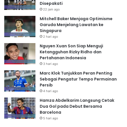
Disepakati
22 jam ago
Mitchell Baker Menjaga Optimisme
Garuda Menjelang Lawatan ke
Singapura
2 hari ago
Nguyen Xuan Son Siap Menguji
Ketangguhan Rizky Ridho dan
Pertahanan Indonesia
3 hari ago
Marc Klok Tunjukkan Peran Penting
Sebagai Pengatur Tempo Permainan
Persib
4 hari ago
Hamza Abdelkarim Langsung Cetak
Dua Gol pada Debut Bersama
Barcelona
5 hari ago