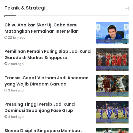
Teknik & Strategi
Chivu Abaikan Skor Uji Coba demi
Matangkan Permainan Inter Milan
22 jam ago
Pemilihan Pemain Paling Siap Jadi Kunci
Garuda di Markas Singapura
2 hari ago
Transisi Cepat Vietnam Jadi Ancaman
yang Wajib Diredam Garuda
3 hari ago
Pressing Tinggi Persib Jadi Kunci
Dominasi Sepanjang Fase Grup
4 hari ago
Skema Disiplin Singapura Membuat