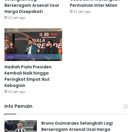
Berseragam Arsenal Usai
Permainan Inter Milan
Harga Disepakati
22 jam ago
22 jam ago
Hadiah Piala Presiden
Kembali Naik hingga
Peringkat Empat Ikut
Kebagian
22 jam ago
Info Pemain
Bruno Guimaraes Selangkah Lagi
Berseragam Arsenal Usai Harga