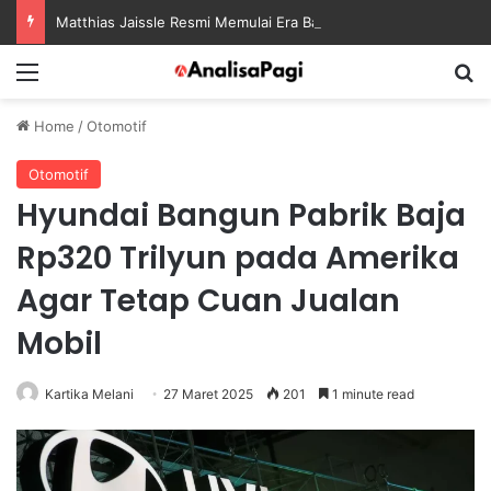
Matthias Jaissle Resmi Memulai Era Baru sebagai Manajer Newcastle
Menu
S
Home
/
Otomotif
Otomotif
Hyundai Bangun Pabrik Baja
Rp320 Trilyun pada Amerika
Agar Tetap Cuan Jualan
Mobil
Kartika Melani
27 Maret 2025
201
1 minute read