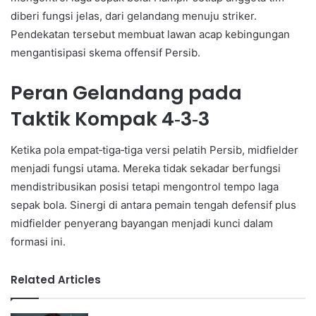
diberi fungsi jelas, dari gelandang menuju striker.
Pendekatan tersebut membuat lawan acap kebingungan
mengantisipasi skema offensif Persib.
Peran Gelandang pada
Taktik Kompak 4‑3‑3
Ketika pola empat‑tiga‑tiga versi pelatih Persib, midfielder
menjadi fungsi utama. Mereka tidak sekadar berfungsi
mendistribusikan posisi tetapi mengontrol tempo laga
sepak bola. Sinergi di antara pemain tengah defensif plus
midfielder penyerang bayangan menjadi kunci dalam
formasi ini.
Related Articles