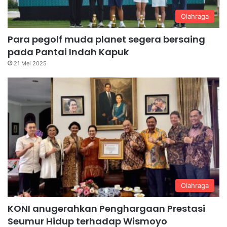
Olahraga
Para pegolf muda planet segera bersaing
pada Pantai Indah Kapuk
21 Mei 2025
Olahraga
KONI anugerahkan Penghargaan Prestasi
Seumur Hidup terhadap Wismoyo