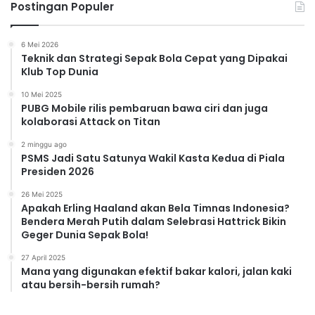
Postingan Populer
6 Mei 2026
Teknik dan Strategi Sepak Bola Cepat yang Dipakai
Klub Top Dunia
10 Mei 2025
PUBG Mobile rilis pembaruan bawa ciri dan juga
kolaborasi Attack on Titan
2 minggu ago
PSMS Jadi Satu Satunya Wakil Kasta Kedua di Piala
Presiden 2026
26 Mei 2025
Apakah Erling Haaland akan Bela Timnas Indonesia?
Bendera Merah Putih dalam Selebrasi Hattrick Bikin
Geger Dunia Sepak Bola!
27 April 2025
Mana yang digunakan efektif bakar kalori, jalan kaki
atau bersih-bersih rumah?