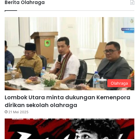
Berita Olahraga
Olahraga
Lombok Utara minta dukungan Kemenpora
dirikan sekolah olahraga
21 Mei 2025