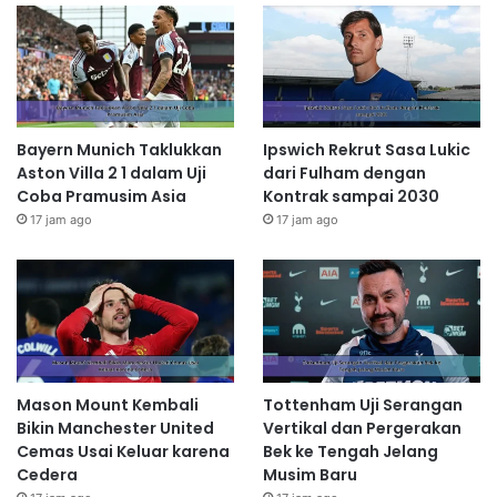
Bayern Munich Taklukkan
Ipswich Rekrut Sasa Lukic
Aston Villa 2 1 dalam Uji
dari Fulham dengan
Coba Pramusim Asia
Kontrak sampai 2030
17 jam ago
17 jam ago
Mason Mount Kembali
Tottenham Uji Serangan
Bikin Manchester United
Vertikal dan Pergerakan
Cemas Usai Keluar karena
Bek ke Tengah Jelang
Cedera
Musim Baru