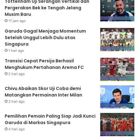
Tottenham Uji Serangan Vertikal dan
Pergerakan Bek ke Tengah Jelang
Musim Baru
17 jam ago
Garuda Gagal Menjaga Momentum
Setelah Unggul Lebih Dulu atas
Singapura
1 hari ago
Transisi Cepat Persija Berhasil
Menghukum Pertahanan Arema FC
2 hari ago
Chivu Abaikan Skor Uji Coba demi
Matangkan Permainan Inter Milan
3 hari ago
Pemilihan Pemain Paling Siap Jadi Kunci
Garuda di Markas Singapura
4 hari ago