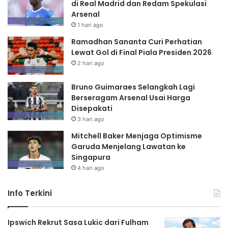
di Real Madrid dan Redam Spekulasi
Arsenal
1 hari ago
Ramadhan Sananta Curi Perhatian
Lewat Gol di Final Piala Presiden 2026
2 hari ago
Bruno Guimaraes Selangkah Lagi
Berseragam Arsenal Usai Harga
Disepakati
3 hari ago
Mitchell Baker Menjaga Optimisme
Garuda Menjelang Lawatan ke
Singapura
4 hari ago
Info Terkini
Ipswich Rekrut Sasa Lukic dari Fulham