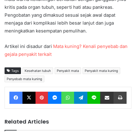
kritis pada organ tubuh, seperti hati atau pankreas.
Pengobatan yang dimaksud sesuai sejak awal dapat
menjaga dari komplikasi lebih besar lanjut dan juga
meningkatkan kesempatan pemulihan.
Artikel ini disadur dari
Mata kuning? Kenali penyebab dan
gejala penyakit terkait
Tags
Kesehatan tubuh
Penyakit mata
Penyakit mata kuning
Penyebab mata kuning
Facebook
X
Pinterest
Messenger
WhatsApp
Telegram
Line
Share via Email
Print
Related Articles