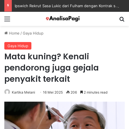
Ipswich Rekrut Sasa Lukic dari Fulham dengan Kontrak sampai 2030
Menu
S
Home
/
Gaya Hidup
Gaya Hidup
Mata kuning? Kenali
pendorong juga gejala
penyakit terkait
Kartika Melani
16 Mei 2025
206
2 minutes read