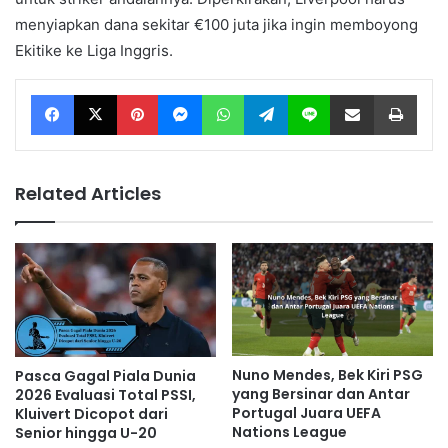
menyiapkan dana sekitar €100 juta jika ingin memboyong
Ekitike ke Liga Inggris.
Facebook
X
Pinterest
Messenger
WhatsApp
Telegram
Line
Share via Email
Print
Related Articles
Nuno Mendes, Bek Kiri PSG
Pasca Gagal Piala Dunia
yang Bersinar dan Antar
2026 Evaluasi Total PSSI,
Portugal Juara UEFA
Kluivert Dicopot dari
Nations League
Senior hingga U-20