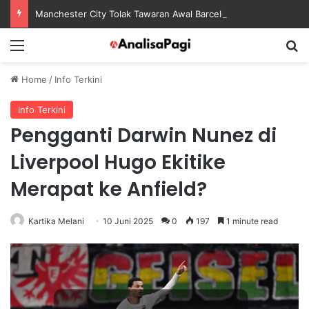
Manchester City Tolak Tawaran Awal Barcelona untuk Rodri
Menu
S
Home
/
Info Terkini
Info Terkini
Pengganti Darwin Nunez di
Liverpool Hugo Ekitike
Merapat ke Anfield?
Kartika Melani
10 Juni 2025
0
197
1 minute read