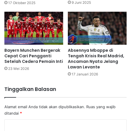
9 Juni 2025
17 Oktober 2025
Bayern Munchen Bergerak
Absennya Mbappe di
Cepat Cari Pengganti
Tengah Krisis Real Madrid,
Setelah Cedera Pemain Inti
Ancaman Nyata Jelang
Lawan Levante
23 Mei 2026
17 Januari 2026
Tinggalkan Balasan
Alamat email Anda tidak akan dipublikasikan.
Ruas yang wajib
ditandai
*
K