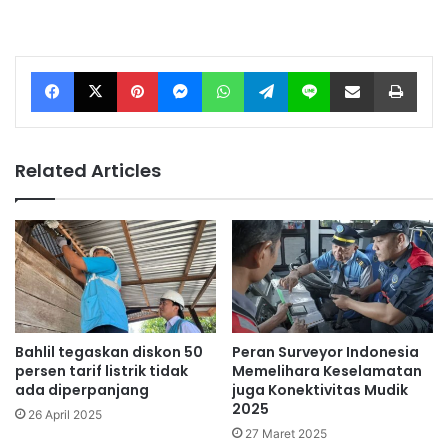
Facebook
X
Pinterest
Messenger
WhatsApp
Telegram
Line
Share via Email
Print
Related Articles
Bahlil tegaskan diskon 50
Peran Surveyor Indonesia
persen tarif listrik tidak
Memelihara Keselamatan
ada diperpanjang
juga Konektivitas Mudik
2025
26 April 2025
27 Maret 2025