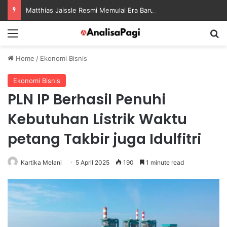
Matthias Jaissle Resmi Memulai Era Baru sebagai Manajer Newcastle
Menu
S
Home
/
Ekonomi Bisnis
Ekonomi Bisnis
PLN IP Berhasil Penuhi
Kebutuhan Listrik Waktu
petang Takbir juga Idulfitri
Kartika Melani
5 April 2025
190
1 minute read