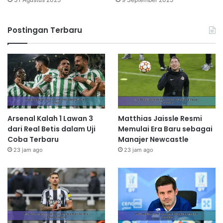
Postingan Terbaru
Arsenal Kalah 1 Lawan 3
Matthias Jaissle Resmi
dari Real Betis dalam Uji
Memulai Era Baru sebagai
Coba Terbaru
Manajer Newcastle
23 jam ago
23 jam ago