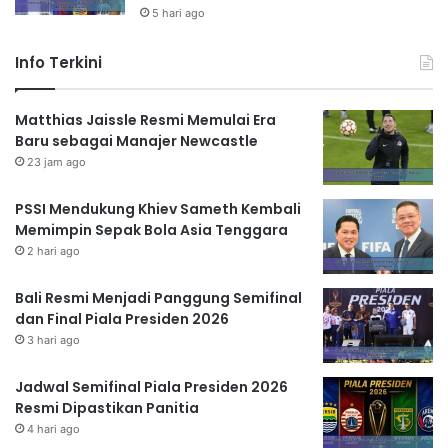
5 hari ago
Info Terkini
Matthias Jaissle Resmi Memulai Era
Baru sebagai Manajer Newcastle
23 jam ago
PSSI Mendukung Khiev Sameth Kembali
Memimpin Sepak Bola Asia Tenggara
2 hari ago
Bali Resmi Menjadi Panggung Semifinal
dan Final Piala Presiden 2026
3 hari ago
Jadwal Semifinal Piala Presiden 2026
Resmi Dipastikan Panitia
4 hari ago