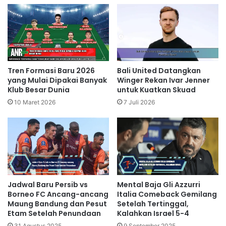
Tren Formasi Baru 2026
Bali United Datangkan
yang Mulai Dipakai Banyak
Winger Rekan Ivar Jenner
Klub Besar Dunia
untuk Kuatkan Skuad
10 Maret 2026
7 Juli 2026
Jadwal Baru Persib vs
Mental Baja Gli Azzurri
Borneo FC Ancang-ancang
Italia Comeback Gemilang
Maung Bandung dan Pesut
Setelah Tertinggal,
Etam Setelah Penundaan
Kalahkan Israel 5-4
31 Agustus 2025
9 September 2025