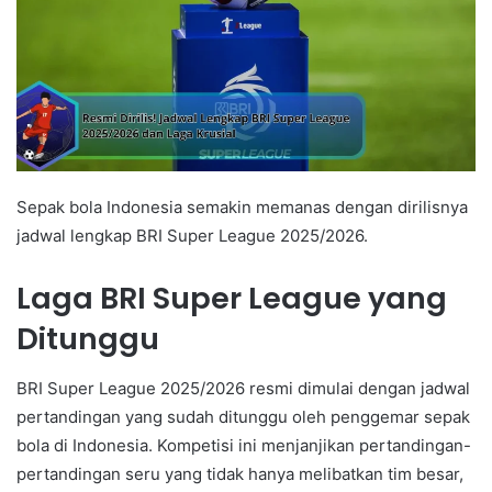
Sepak bola Indonesia semakin memanas dengan dirilisnya
jadwal lengkap BRI Super League 2025/2026.
Laga BRI Super League yang
Ditunggu
BRI Super League 2025/2026 resmi dimulai dengan jadwal
pertandingan yang sudah ditunggu oleh penggemar sepak
bola di Indonesia. Kompetisi ini menjanjikan pertandingan-
pertandingan seru yang tidak hanya melibatkan tim besar,