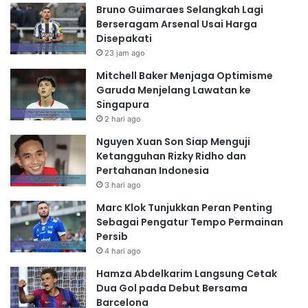
Bruno Guimaraes Selangkah Lagi
Berseragam Arsenal Usai Harga
Disepakati
23 jam ago
Mitchell Baker Menjaga Optimisme
Garuda Menjelang Lawatan ke
Singapura
2 hari ago
Nguyen Xuan Son Siap Menguji
Ketangguhan Rizky Ridho dan
Pertahanan Indonesia
3 hari ago
Marc Klok Tunjukkan Peran Penting
Sebagai Pengatur Tempo Permainan
Persib
4 hari ago
Hamza Abdelkarim Langsung Cetak
Dua Gol pada Debut Bersama
Barcelona