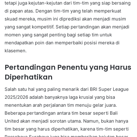
tetapi juga kejutan-kejutan dari tim-tim yang siap bersaing
di papan atas. Dengan tim-tim yang telah memperkuat
skuad mereka, musim ini diprediksi akan menjadi musim
yang sangat kompetitif. Setiap pertandingan akan menjadi
momen yang sangat penting bagi setiap tim untuk
mendapatkan poin dan memperbaiki posisi mereka di
klasemen.
Pertandingan Penentu yang Harus
Diperhatikan
Salah satu hal yang paling menarik dari BRI Super League
2025/2026 adalah banyaknya laga krusial yang bisa
menentukan arah perjalanan tim menuju gelar juara.
Beberapa pertandingan antara tim besar seperti Bali
United akan menjadi sorotan utama. Namun, bukan hanya
tim besar yang harus diperhatikan, karena tim-tim seperti
Persebaya Surabaya juga bisa memberikan kejutan besar.