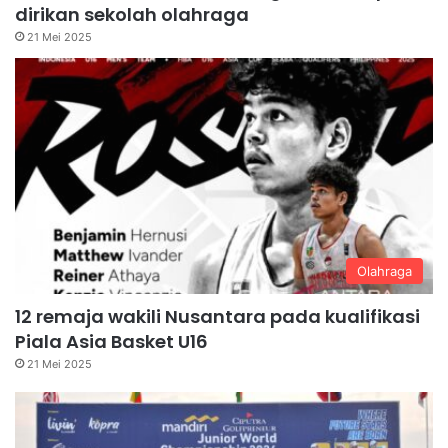
dirikan sekolah olahraga
21 Mei 2025
Olahraga
12 remaja wakili Nusantara pada kualifikasi
Piala Asia Basket U16
21 Mei 2025