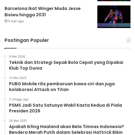
Barcelona Ikat Winger Muda Jesse
Bisiwu hingga 2031
5 hari ago
Postingan Populer
6 Mei 2026
Teknik dan Strategi Sepak Bola Cepat yang Dipakai
Klub Top Dunia
10 Mei 2025
PUBG Mobile rilis pembaruan bawa ciri dan juga
kolaborasi Attack on Titan
2 minggu ago
PSMS Jadi Satu Satunya Wakil Kasta Kedua di Piala
Presiden 2026
26 Mei 2025
Apakah Erling Haaland akan Bela Timnas Indonesia?
Bendera Merah Putih dalam Selebrasi Hattrick Bikin