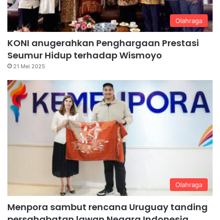
Olahraga
KONI anugerahkan Penghargaan Prestasi
Seumur Hidup terhadap Wismoyo
21 Mei 2025
Olahraga
Menpora sambut rencana Uruguay tanding
persahabatan lawan Negara Indonesia