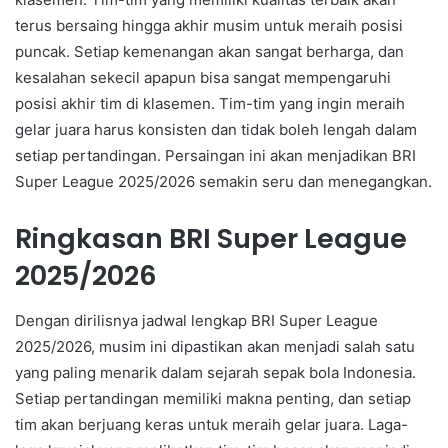
terus bersaing hingga akhir musim untuk meraih posisi
puncak. Setiap kemenangan akan sangat berharga, dan
kesalahan sekecil apapun bisa sangat mempengaruhi
posisi akhir tim di klasemen. Tim-tim yang ingin meraih
gelar juara harus konsisten dan tidak boleh lengah dalam
setiap pertandingan. Persaingan ini akan menjadikan BRI
Super League 2025/2026 semakin seru dan menegangkan.
Ringkasan BRI Super League
2025/2026
Dengan dirilisnya jadwal lengkap BRI Super League
2025/2026, musim ini dipastikan akan menjadi salah satu
yang paling menarik dalam sejarah sepak bola Indonesia.
Setiap pertandingan memiliki makna penting, dan setiap
tim akan berjuang keras untuk meraih gelar juara. Laga-