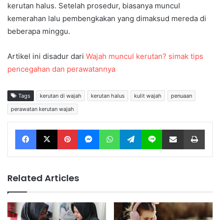
kerutan halus. Setelah prosedur, biasanya muncul
kemerahan lalu pembengkakan yang dimaksud mereda di
beberapa minggu.
Artikel ini disadur dari
Wajah muncul kerutan? simak tips
pencegahan dan perawatannya
Tags
kerutan di wajah
kerutan halus
kulit wajah
penuaan
perawatan kerutan wajah
Facebook
X
Pinterest
Messenger
WhatsApp
Telegram
Line
Share via Email
Print
Related Articles