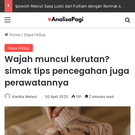
Ipswich Rekrut Sasa Lukic dari Fulham dengan Kontrak sampai 2030
Menu
S
Home
/
Gaya Hidup
Gaya Hidup
Wajah muncul kerutan?
simak tips pencegahan juga
perawatannya
Kartika Melani
30 April 2025
191
2 minutes read