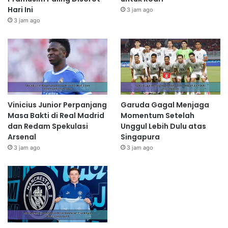
Hari Ini
3 jam ago
3 jam ago
Vinicius Junior Perpanjang
Garuda Gagal Menjaga
Masa Bakti di Real Madrid
Momentum Setelah
dan Redam Spekulasi
Unggul Lebih Dulu atas
Arsenal
Singapura
3 jam ago
3 jam ago