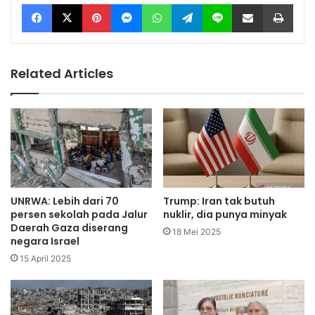
Facebook
X
Pinterest
Messenger
WhatsApp
Telegram
Line
Share via Email
Print
Related Articles
UNRWA: Lebih dari 70
Trump: Iran tak butuh
persen sekolah pada Jalur
nuklir, dia punya minyak
Daerah Gaza diserang
18 Mei 2025
negara Israel
15 April 2025