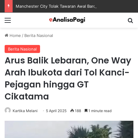
Manchester City Tolak Tawaran Awal Barcelona untuk Rodri
Menu
S
Home
/
Berita Nasional
Berita Nasional
Arus Balik Lebaran, One Way
Arah Ibukota dari Tol Kanci-
Pejagan hingga GT
Cikatama
Kartika Melani
5 April 2025
188
1 minute read