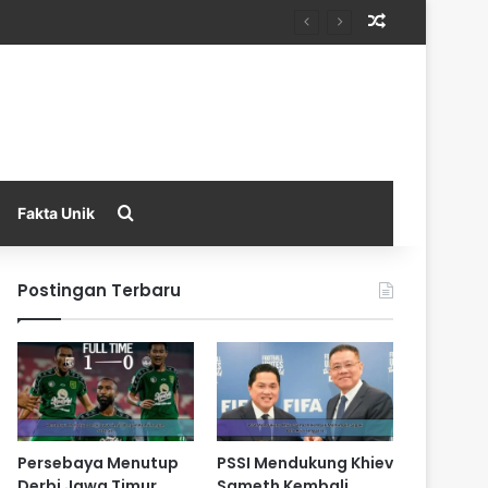
Random Arti
Search for
Fakta Unik
Postingan Terbaru
Persebaya Menutup
PSSI Mendukung Khiev
Derbi Jawa Timur
Sameth Kembali