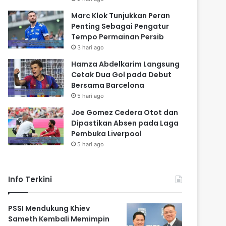
Marc Klok Tunjukkan Peran
Penting Sebagai Pengatur
Tempo Permainan Persib
3 hari ago
Hamza Abdelkarim Langsung
Cetak Dua Gol pada Debut
Bersama Barcelona
5 hari ago
Joe Gomez Cedera Otot dan
Dipastikan Absen pada Laga
Pembuka Liverpool
5 hari ago
Info Terkini
PSSI Mendukung Khiev
Sameth Kembali Memimpin