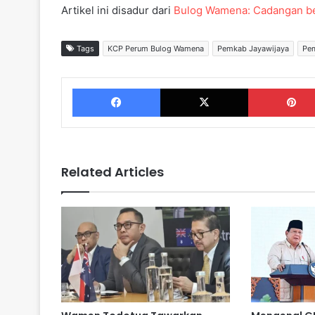
Artikel ini disadur dari
Bulog Wamena: Cadangan be
Tags
KCP Perum Bulog Wamena
Pemkab Jayawijaya
Pe
Facebook
X
Related Articles