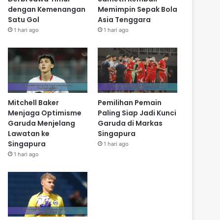
dengan Kemenangan
Memimpin Sepak Bola
Satu Gol
Asia Tenggara
1 hari ago
1 hari ago
Mitchell Baker
Pemilihan Pemain
Menjaga Optimisme
Paling Siap Jadi Kunci
Garuda Menjelang
Garuda di Markas
Lawatan ke
Singapura
Singapura
1 hari ago
1 hari ago