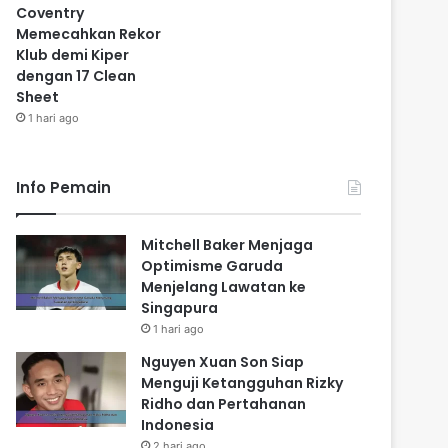
Coventry
Memecahkan Rekor
Klub demi Kiper
dengan 17 Clean
Sheet
1 hari ago
Info Pemain
Mitchell Baker Menjaga
Optimisme Garuda
Menjelang Lawatan ke
Singapura
1 hari ago
Nguyen Xuan Son Siap
Menguji Ketangguhan Rizky
Ridho dan Pertahanan
Indonesia
2 hari ago