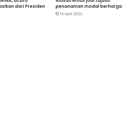
RINA, acara
Alasan emas jadi tujuan
sikan dari Presiden
penanaman modal berharga
15 April 2025