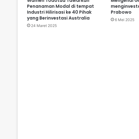
Wamen Todotua Tawarkan
Mengenal GE
Penanaman Modal di tempat
menginvesta
Industri Hilirisasi ke 40 Pihak
Prabowo
yang Berinvestasi Australia
6 Mei 2025
24 Maret 2025