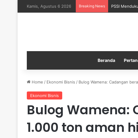
Kamis, Agustus 6 2026
Breaking News
PSSI Menduku
Beranda
Pertan
Home
/
Ekonomi Bisnis
/
Bulog Wamena: Cadangan bera
Ekonomi Bisnis
Bulog Wamena: 
1.000 ton aman h