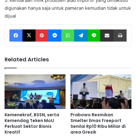
5. Kendaraan milik produsen atau importir yang dimaksud
digunakan hanya saja untuk pameran kemudian tidak untuk
dijual
Facebook
X
Pinterest
Messenger
WhatsApp
Telegram
Line
Share via Email
Print
Related Articles
Kemenekraf, BSSN, serta
Prabowo Resmikan
Kemendag Teken MoU
Smelter Emas Freeport
Perkuat Sektor Bisnis
Senilai Rp10 Ribu Miliar di
Kreatif
area Gresik