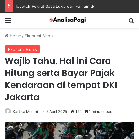
Ipswich Rekrut Sasa Lukic dari Fulham dengan Kontrak sampai 2030
Menu
S
Home
/
Ekonomi Bisnis
Ekonomi Bisnis
Wajib Tahu, Hal ini Cara
Hitung serta Bayar Pajak
Kendaraan di tempat DKI
Jakarta
Kartika Melani
5 April 2025
192
1 minute read