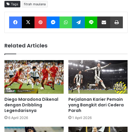
Tags
fitrah maulana
Facebook
X
Pinterest
Messenger
WhatsApp
Telegram
Line
Share via Email
Print
Related Articles
Diego Maradona Dikenal
Perjalanan Karier Pemain
dengan Dribbling
yang Bangkit dari Cedera
Legendarisnya
Parah
6 April 2026
1 April 2026