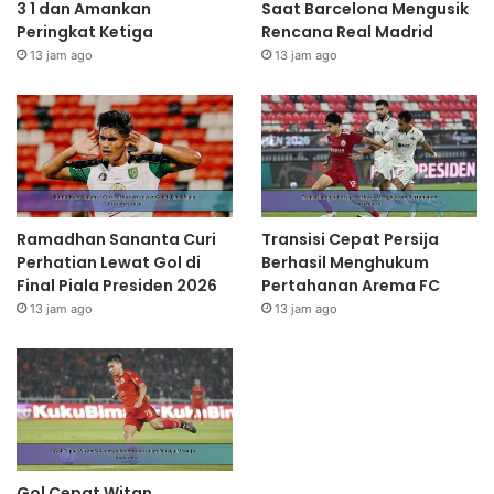
3 1 dan Amankan
Saat Barcelona Mengusik
Peringkat Ketiga
Rencana Real Madrid
13 jam ago
13 jam ago
Ramadhan Sananta Curi
Transisi Cepat Persija
Perhatian Lewat Gol di
Berhasil Menghukum
Final Piala Presiden 2026
Pertahanan Arema FC
13 jam ago
13 jam ago
Gol Cepat Witan