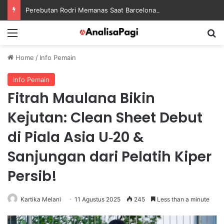
Perebutan Rodri Memanas Saat Barcelona Mengusik Rencana Real Madrid
Menu
S
Home
/
Info Pemain
Info Pemain
Fitrah Maulana Bikin
Kejutan: Clean Sheet Debut
di Piala Asia U‑20 &
Sanjungan dari Pelatih Kiper
Persib!
Kartika Melani
11 Agustus 2025
245
Less than a minute