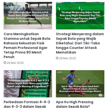
peluang emas bagi lawan. Oleh karena itu, latihan
transisi menyerang ke bertahan harus menjadi
bagian integral dari program latihan setiap tim
sepak bola, dari level amatir hingga profesional.
Kecepatan dalam transisi mengurangi waktu bagi
Cara Meningkatkan
Strategi Menyerang dalam
lawan untuk mengatur serangan balik, sementara
Stamina untuk Sepak Bola:
Sepak Bola yang Wajib
Rahasia Kekuatan Fisik
Diketahui: Dari Tiki-Taka
kedisiplinan menjaga formasi dan organisasi tim
Pemain Profesional Agar
hingga Counter Attack
agar tetap terjaga.
Tetap Prima 90 Menit
Mematikan
Penuh
29 Mei 2025
29 Mei 2025
Latihan-Latihan untuk
Meningkatkan Kecepatan
Transisi
Latihan Sprint dan Perubahan Arah
Perbedaan Formasi 4-4-2
Apa Itu High Pressing
Latihan ini fokus pada peningkatan kecepatan dan
dan 4-3-3 dalam Sepak
dalam Sepak Bola?