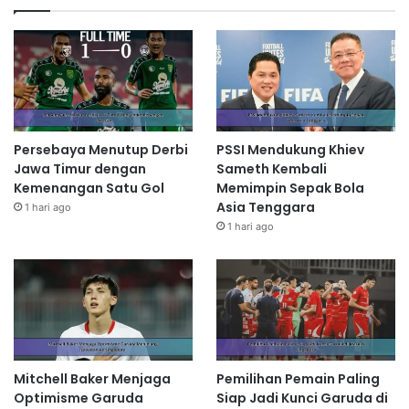
Latihan dengan Tekanan Tinggi
Simulasikan tekanan tinggi dari lawan dengan
menambahkan pemain tambahan yang fokus
mengganggu pemain yang membawa bola.
Latihan ini melatih pemain untuk mengambil
keputusan cepat di bawah tekanan dan
Persebaya Menutup Derbi
PSSI Mendukung Khiev
Jawa Timur dengan
Sameth Kembali
meningkatkan kemampuan mereka untuk segera
Kemenangan Satu Gol
Memimpin Sepak Bola
beralih ke mode bertahan. Kecepatan dalam
Asia Tenggara
1 hari ago
mengambil keputusan dan eksekusi menjadi kunci
1 hari ago
sukses dalam latihan ini. Latihan ini sangat efektif
untuk meningkatkan kemampuan transisi
menyerang ke bertahan secara efektif.
Meningkatkan Kedisiplinan
dan Organisasi dalam
Mitchell Baker Menjaga
Pemilihan Pemain Paling
Optimisme Garuda
Siap Jadi Kunci Garuda di