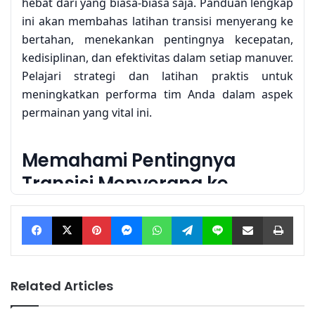
hebat dari yang biasa-biasa saja. Panduan lengkap
ini akan membahas latihan transisi menyerang ke
bertahan, menekankan pentingnya kecepatan,
kedisiplinan, dan efektivitas dalam setiap manuver.
Pelajari strategi dan latihan praktis untuk
meningkatkan performa tim Anda dalam aspek
permainan yang vital ini.
Memahami Pentingnya
Transisi Menyerang ke
Bertahan
Facebook
X
Pinterest
Messenger
WhatsApp
Telegram
Line
Share via Email
Print
Transisi yang efektif bukan hanya soal kecepatan
berlari, tetapi juga tentang pengambilan
keputusan yang tepat, komunikasi yang baik, dan
Related Articles
disiplin taktis. Kehilangan bola di sepertiga
lapangan akhir dapat langsung berujung pada