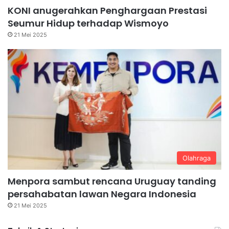
KONI anugerahkan Penghargaan Prestasi
Seumur Hidup terhadap Wismoyo
21 Mei 2025
Olahraga
Menpora sambut rencana Uruguay tanding
persahabatan lawan Negara Indonesia
21 Mei 2025