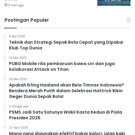
Permainan
5 hari ago
Pemain harus dilatih untuk mengantisipasi
Postingan Populer
pergerakan lawan dan membaca permainan
dengan baik. Kemampuan membaca permainan
6 Mei 2026
membantu pemain untuk bereaksi lebih cepat dan
Teknik dan Strategi Sepak Bola Cepat yang Dipakai
efektif dalam transisi. Latihan ini dapat melibatkan
Klub Top Dunia
skenario permainan kecil yang mensimulasikan
10 Mei 2025
situasi transisi yang kompleks.
PUBG Mobile rilis pembaruan bawa ciri dan juga
kolaborasi Attack on Titan
Latihan Mengamankan Bola dan
26 Mei 2025
Mengalihkan Serangan
Apakah Erling Haaland akan Bela Timnas Indonesia?
Bendera Merah Putih dalam Selebrasi Hattrick Bikin
Geger Dunia Sepak Bola!
Setelah merebut kembali bola, tim harus mampu
mengalihkan serangan dengan cepat dan efektif.
2 minggu ago
PSMS Jadi Satu Satunya Wakil Kasta Kedua di Piala
Latihan ini menekankan pentingnya pengambilan
Presiden 2026
keputusan cepat dan akurasi operan. Pemain
27 April 2025
harus dilatih untuk memilih operan yang tepat
Mana yang digunakan efektif bakar kalori, jalan kaki