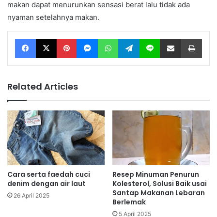
makan dapat menurunkan sensasi berat lalu tidak ada
nyaman setelahnya makan.
Facebook
X
Pinterest
Messenger
WhatsApp
Telegram
Line
Share via Email
Print
Related Articles
Cara serta faedah cuci
Resep Minuman Penurun
denim dengan air laut
Kolesterol, Solusi Baik usai
Santap Makanan Lebaran
26 April 2025
Berlemak
5 April 2025