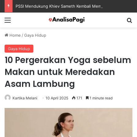
PSSI Mendukung Khiev Sameth Kembali Memimpin Sepak Bola Asia Tenggara
Menu
S
Home
/
Gaya Hidup
Gaya Hidup
10 Pergerakan Yoga sebelum
Makan untuk Meredakan
Asam Lambung
Kartika Melani
10 April 2025
171
1 minute read