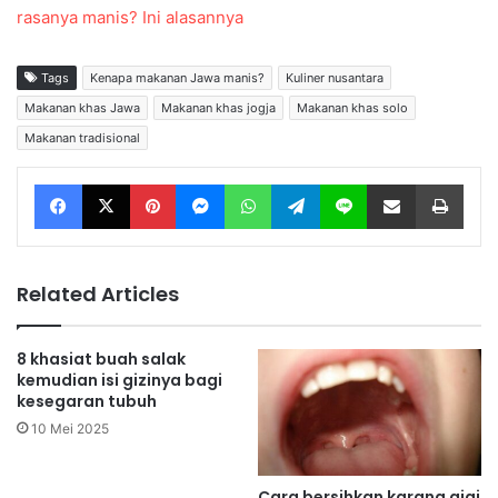
rasanya manis? Ini alasannya
Tags
Kenapa makanan Jawa manis?
Kuliner nusantara
Makanan khas Jawa
Makanan khas jogja
Makanan khas solo
Makanan tradisional
Facebook
X
Pinterest
Messenger
WhatsApp
Telegram
Line
Share via Email
Print
Related Articles
8 khasiat buah salak
kemudian isi gizinya bagi
kesegaran tubuh
10 Mei 2025
Cara bersihkan karang gigi