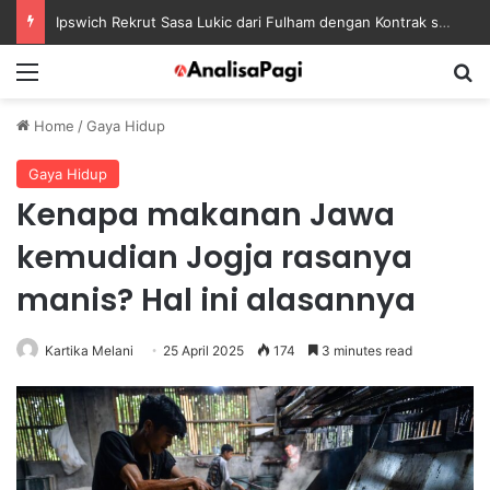
Ipswich Rekrut Sasa Lukic dari Fulham dengan Kontrak sampai 2030
Menu
S
Home
/
Gaya Hidup
Gaya Hidup
Kenapa makanan Jawa
kemudian Jogja rasanya
manis? Hal ini alasannya
Kartika Melani
25 April 2025
174
3 minutes read