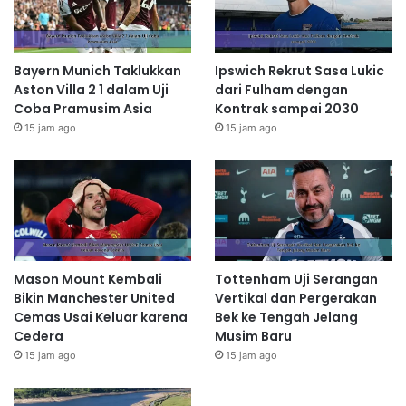
Bayern Munich Taklukkan
Ipswich Rekrut Sasa Lukic
Aston Villa 2 1 dalam Uji
dari Fulham dengan
Coba Pramusim Asia
Kontrak sampai 2030
15 jam ago
15 jam ago
Mason Mount Kembali
Tottenham Uji Serangan
Bikin Manchester United
Vertikal dan Pergerakan
Cemas Usai Keluar karena
Bek ke Tengah Jelang
Cedera
Musim Baru
15 jam ago
15 jam ago